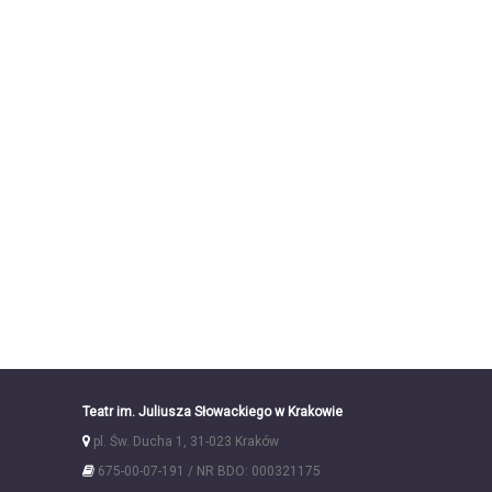
Teatr im. Juliusza Słowackiego w Krakowie
pl. Św. Ducha 1, 31-023 Kraków
675-00-07-191 / NR BDO: 000321175