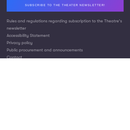
Footer
SUBSCRIBE TO THE THEATER NEWSLETTER!
Rules and regulations regarding subscription to the Theatre's
newsletter
Accessibility Statement
Privacy policy
Public procurement and announcements
Contact
Nr konta: Bank Pekao S.A.
Wpłaty za bilety:
21 1240 2294 1111 0010 1739 3880
Darowizny tytułem wsparcia Teatru:
Wpłaty krajowe:
53 1240 4650 1111 0010 6597 4503
Wpłaty z zagranicy: Swift code:
PKOPPLPW
IBAN:
PL 53 1240 4650 1111 0010 6597 4503
© Teatr im. J. Słowackiego w Krakowie |