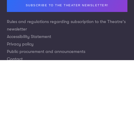
Footer
SUBSCRIBE TO THE THEATER NEWSLETTER!
Rules and regulations regarding subscription to the Theatre's
newsletter
Accessibility Statement
Privacy policy
Public procurement and announcements
Contact
Nr konta: Bank Pekao S.A.
Wpłaty za bilety:
21 1240 2294 1111 0010 1739 3880
Darowizny tytułem wsparcia Teatru:
Wpłaty krajowe:
53 1240 4650 1111 0010 6597 4503
Wpłaty z zagranicy: Swift code:
PKOPPLPW
IBAN:
PL 53 1240 4650 1111 0010 6597 4503
© Teatr im. J. Słowackiego w Krakowie |