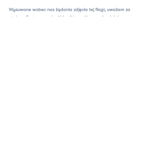
Wysuwane wobec nas żądania zdjęcia tej flagi, uważam za
atak na Teatr, na wolność i solidarność, na najważniejsze
wartości, które powinny nasz naród spajać i prowadzić, a
nie dzielić. Czuję ból, smutek i wstyd, że jestem zmuszony
przenieść tę flagę. Przenieść, nie zdjąć. Ona nadal będzie
wisieć we wnętrzu budynku, a nasz Teatr nigdy nie
przestanie być miejscem solidarności, wolności, otwartości i
wrażliwości wobec słabszych i potrzebujących.
Krzysztof Głuchowski
Dyrektor Teatru im. Juliusza Słowackiego w Krakowie
Kraków, 20 czerwca 2025 r.