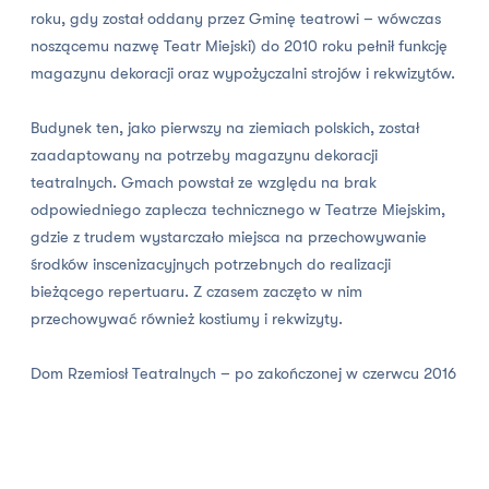
roku, gdy został oddany przez Gminę teatrowi – wówczas
noszącemu nazwę Teatr Miejski) do 2010 roku pełnił funkcję
magazynu dekoracji oraz wypożyczalni strojów i rekwizytów.
Budynek ten, jako pierwszy na ziemiach polskich, został
zaadaptowany na potrzeby magazynu dekoracji
teatralnych. Gmach powstał ze względu na brak
odpowiedniego zaplecza technicznego w Teatrze Miejskim,
gdzie z trudem wystarczało miejsca na przechowywanie
środków inscenizacyjnych potrzebnych do realizacji
bieżącego repertuaru. Z czasem zaczęto w nim
przechowywać również kostiumy i rekwizyty.
Dom Rzemiosł Teatralnych – po zakończonej w czerwcu 2016
roku przebudowie i rewitalizacji – jest także miejscem, w
którym odwiedzający mają szansę zapoznania się z pracą
wykonywaną za kulisami i w wyspecjalizowanych
pracowniach teatru.