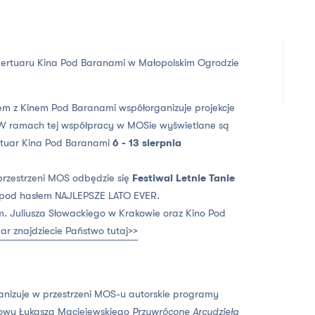
repertuaru Kina Pod Baranami w Małopolskim Ogrodzie
zem z Kinem Pod Baranami współorganizuje projekcje
 ramach tej współpracy w MOSie wyświetlane są
tuar Kina Pod Baranami
6 - 13 sierpnia
rzestrzeni MOS odbędzie się
Festiwal Letnie Tanie
 pod hasłem NAJLEPSZE LATO EVER.
im. Juliusza Słowackiego w Krakowie oraz Kino Pod
uar znajdziecie Państwo tutaj>>
anizuje w przestrzeni MOS-u autorskie programy
lmowy Łukasza Maciejewskiego
Przywrócone Arcydzieła