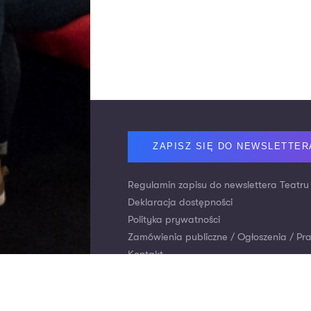
Footer
ZAPISZ SIĘ DO NEWSLETTER
Regulamin zapisu do newslettera Teatru
Deklaracja dostępności
Polityka prywatności
Zamówienia publiczne / Ogłoszenia / Pr
Kontakt
Nr konta: Bank Pekao S.A.
Wpłaty za bilety:
21 1240 2294 1111