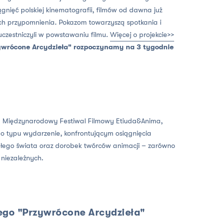
nięć polskiej kinematografii, filmów od dawna już
ch przypomnienia. Pokazom towarzyszą spotkania i
czestniczyli w powstawaniu filmu.
Więcej o projekcie>>
ywrócone Arcydzieła" rozpoczynamy na 3 tygodnie
e Międzynarodowy Festiwal Filmowy Etiuda&Anima,
ego typu wydarzenie, konfrontującym osiągnięcia
całego świata oraz dorobek twórców animacji – zarówno
w niezależnych.
ego "Przywrócone Arcydzieła"