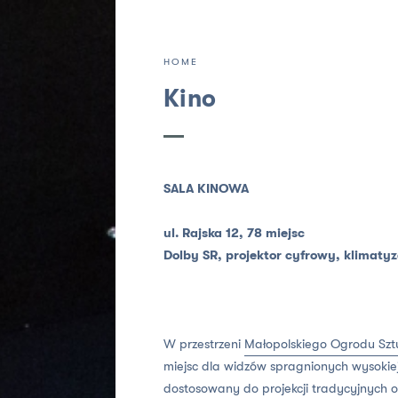
HOME
Kino
SALA KINOWA
ul. Rajska 12, 78 miejsc
Dolby SR, projektor cyfrowy, klimaty
W przestrzeni
Małopolskiego Ogrodu Szt
miejsc dla widzów spragnionych wysokiej
dostosowany do projekcji tradycyjnych o