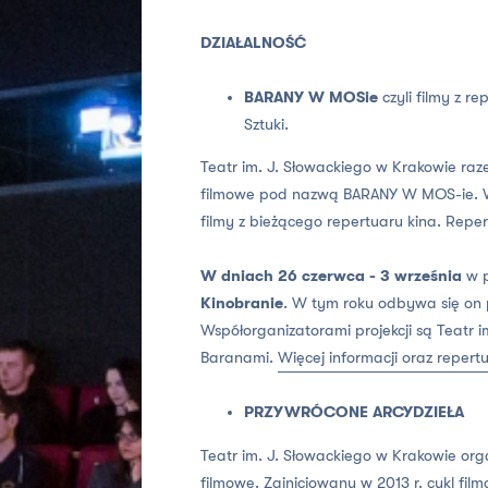
DZIAŁALNOŚĆ
BARANY W MOSie
czyli filmy z 
Sztuki.
Teatr im. J. Słowackiego w Krakowie ra
filmowe pod nazwą BARANY W MOS-ie. W
filmy z bieżącego repertuaru kina.
Reper
W dniach 26 czerwca - 3 września
w p
Kinobranie
. W tym roku odbywa się on
Współorganizatorami projekcji są Teatr 
Baranami.
Więcej informacji oraz repert
PRZYWRÓCONE ARCYDZIEŁA
Teatr im. J. Słowackiego w Krakowie org
filmowe. Zainicjowany w 2013 r. cykl fi