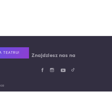
A TEATRU!
Znajdziesz nas na
aca
 0010 1739 3880