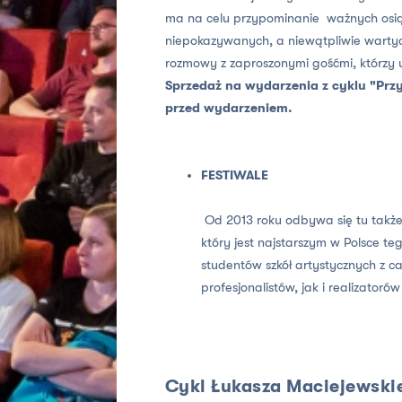
ma na celu przypominanie ważnych osiąg
niepokazywanych, a niewątpliwie warty
rozmowy z zaproszonymi gośćmi, którzy u
Sprzedaż na wydarzenia z cyklu "Prz
przed wydarzeniem.
FESTIWALE
Od 2013 roku odbywa się tu takż
który jest najstarszym w Polsce t
studentów szkół artystycznych z 
profesjonalistów, jak i realizatoró
Cykl Łukasza Maciejewski