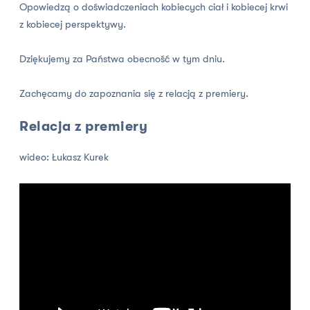
Opowiedzą o doświadczeniach kobiecych ciał i kobiecej krwi
z kobiecej perspektywy.
Dziękujemy za Państwa obecność w tym dniu.
Zachęcamy do zapoznania się z relacją z premiery.
Relacja z premiery
wideo: Łukasz Kurek