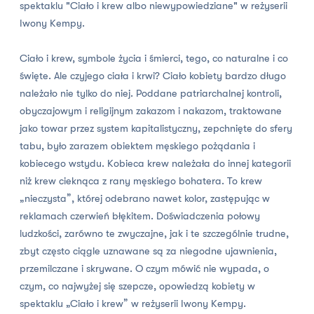
spektaklu "Ciało i krew albo niewypowiedziane" w reżyserii
Iwony Kempy.
Ciało i krew, symbole życia i śmierci, tego, co naturalne i co
święte. Ale czyjego ciała i krwi? Ciało kobiety bardzo długo
należało nie tylko do niej. Poddane patriarchalnej kontroli,
obyczajowym i religijnym zakazom i nakazom, traktowane
jako towar przez system kapitalistyczny, zepchnięte do sfery
tabu, było zarazem obiektem męskiego pożądania i
kobiecego wstydu. Kobieca krew należała do innej kategorii
niż krew cieknąca z rany męskiego bohatera. To krew
„nieczysta”, której odebrano nawet kolor, zastępując w
reklamach czerwień błękitem. Doświadczenia połowy
ludzkości, zarówno te zwyczajne, jak i te szczególnie trudne,
zbyt często ciągle uznawane są za niegodne ujawnienia,
przemilczane i skrywane. O czym mówić nie wypada, o
czym, co najwyżej się szepcze, opowiedzą kobiety w
spektaklu „Ciało i krew” w reżyserii Iwony Kempy.