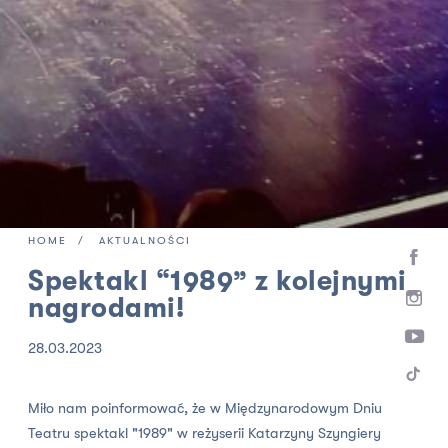
HOME
AKTUALNOŚCI
Spektakl “1989” z kolejnymi
nagrodami!
28.03.2023
Miło nam poinformować, że w Międzynarodowym Dniu
Teatru spektakl "1989" w reżyserii Katarzyny Szyngiery