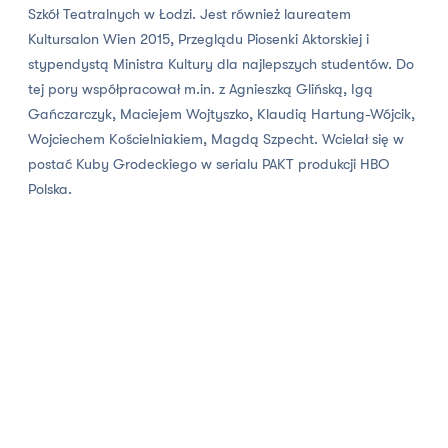
Szkół Teatralnych w Łodzi. Jest również laureatem
Kultursalon Wien 2015, Przeglądu Piosenki Aktorskiej i
stypendystą Ministra Kultury dla najlepszych studentów. Do
tej pory współpracował m.in. z Agnieszką Glińską, Igą
Gańczarczyk, Maciejem Wojtyszko, Klaudią Hartung-Wójcik,
Wojciechem Kościelniakiem, Magdą Szpecht. Wcielał się w
postać Kuby Grodeckiego w serialu PAKT produkcji HBO
Polska.
Footer
ZAPISZ SIĘ DO NEWSLETTERA TEATRU!
Regulamin zapisu do newslettera Teatru