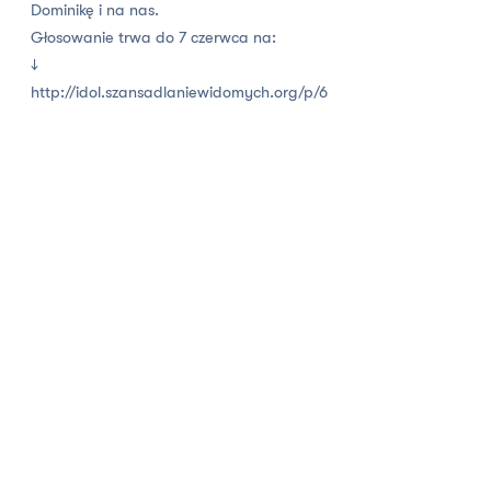
Dominikę i na nas.
Głosowanie trwa do 7 czerwca na:
↓
‪http://idol.szansadlaniewidomych.org/p/6
Więcej informacji na temat konkursu - możecie je znaleźć
pod linkiem:
http://idol.szansadlaniewidomych.org/
NOWSZE
POWRÓT
STARSZE