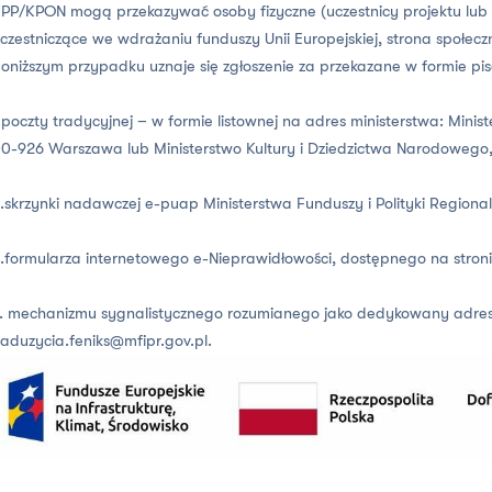
PP/KPON mogą przekazywać osoby fizyczne (uczestnicy projektu lub ic
czestniczące we wdrażaniu funduszy Unii Europejskiej, strona społe
oniższym przypadku uznaje się zgłoszenie za przekazane w formie pis
.poczty tradycyjnej – w formie listownej na adres ministerstwa: Minist
0-926 Warszawa lub Ministerstwo Kultury i Dziedzictwa Narodowego,
.skrzynki nadawczej e-puap Ministerstwa Funduszy i Polityki Regional
.formularza internetowego e-Nieprawidłowości, dostępnego na stron
. mechanizmu sygnalistycznego rozumianego jako dedykowany adres
aduzycia.feniks@mfipr.gov.pl
.