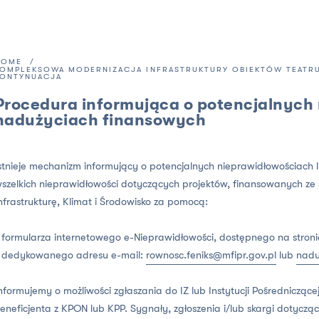
HOME
KOMPLEKSOWA MODERNIZACJA INFRASTRUKTURY OBIEKTÓW TEATRU
KONTYNUACJA
Procedura informująca o potencjalnych
nadużyciach finansowych
stnieje mechanizm informujący o potencjalnych nieprawidłowościach 
szelkich nieprawidłowości dotyczących projektów, finansowanych ze
nfrastrukturę, Klimat i Środowisko za pomocą:
 formularza internetowego e-Nieprawidłowości, dostępnego na stron
 dedykowanego adresu e-mail:
rownosc.feniks@mfipr.gov.pl
lub
nadu
nformujemy o możliwości zgłaszania do IZ lub Instytucji Pośredniczące
eneficjenta z KPON lub KPP. Sygnały, zgłoszenia i/lub skargi dotycz