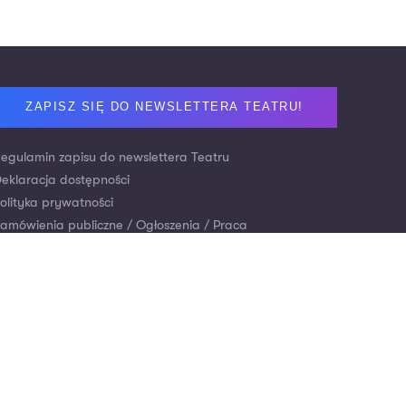
ooter
ZAPISZ SIĘ DO NEWSLETTERA TEATRU!
egulamin zapisu do newslettera Teatru
eklaracja dostępności
olityka prywatności
amówienia publiczne / Ogłoszenia / Praca
ontakt
r konta: Bank Pekao S.A.
płaty za bilety:
21 1240 2294 1111 0010 1739 3880
arowizny tytułem wsparcia Teatru:
płaty krajowe:
53 1240 4650 1111 0010 6597 4503
płaty z zagranicy: Swift code:
PKOPPLPW