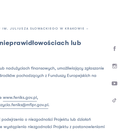
 IM. JULIUSZA SŁOWACKIEGO W KRAKOWIE –
 nieprawidłowościach lub
lub nadużyciach finansowych, umożliwiający zgłaszanie
 środków pochodzących z Funduszy Europejskich na
ie
www.feniks.gov.pl
,
zycia.feniks@mfipr.gov.pl
.
j podejrzenia o niezgodności Projektu lub działań
ące wystąpienia niezgodności Projektu z postanowieniami