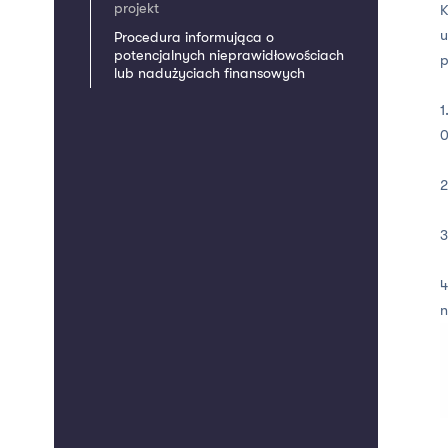
projekt
K
u
Procedura informująca o
potencjalnych nieprawidłowościach
p
lub nadużyciach finansowych
1
0
2
3
4
n