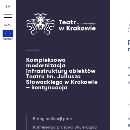
Przejdź do treści
EN
MENU
Kompleksowa
modernizacja
I
infrastruktury obiektów
w
Teatru im. Juliusza
Słowackiego w Krakowie
I
– kontynuacja
-
-
I
Etapy realizacji prac
B
Konferencja prasowa otwierająca