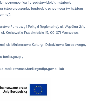
h pełnomocnicy i przedstawiciele), instytucje
czna (stowarzyszenia, fundacje), za pomocą (w każdym
emnej):
erstwo Funduszy i Polityki Regionalnej, ul. Wspólna 2/4,
 ul. Krakowskie Przedmieście 15, 00-071 Warszawa,
nej lub Ministerstwa Kultury i Dziedzictwa Narodowego,
ie
feniks.gov.pl
,
 e-mail:
rownosc.feniks@mfipr.gov.pl
lub