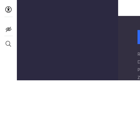
F
R
D
P
Z
K
N
W
D
W
W