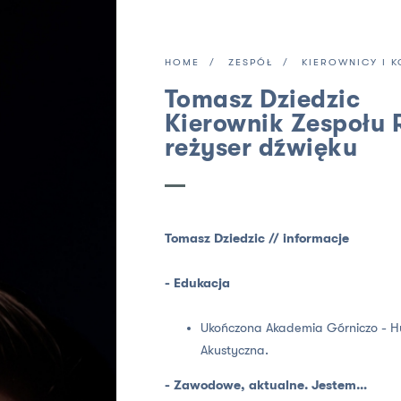
HOME
ZESPÓŁ
KIEROWNICY I 
Tomasz Dziedzic
Kierownik Zespołu 
reżyser dźwięku
Tomasz Dziedzic // informacje
-
Edukacja
Ukończona Akademia Górniczo - Hut
Akustyczna.
-
Zawodowe, aktualne. Jestem…