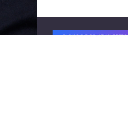
Footer
ZAPISZ SIĘ DO NEWSLETTER
Regulamin zapisu do newslettera Teatru
Deklaracja dostępności
Polityka prywatności
Zamówienia publiczne / Ogłoszenia / Pr
Kontakt
Nr konta: Bank Pekao S.A.
Wpłaty za bilety:
21 1240 2294 1111
Darowizny tytułem wsparcia Teatru:
Wpłaty krajowe:
53 1240 4650 1111
Wpłaty z zagranicy: Swift code:
PK