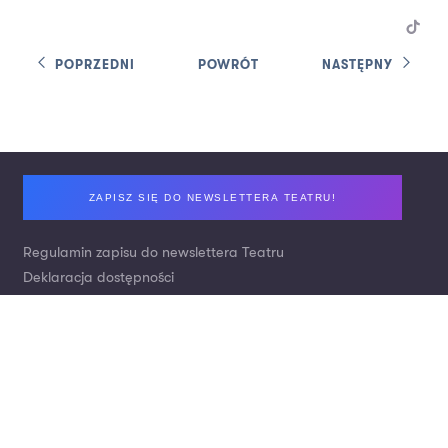
POPRZEDNI
POWRÓT
NASTĘPNY
Footer
ZAPISZ SIĘ DO NEWSLETTERA TEATRU!
Regulamin zapisu do newslettera Teatru
Deklaracja dostępności
Polityka prywatności
Zamówienia publiczne / Ogłoszenia / Praca
Kontakt
Nr konta: Bank Pekao S.A.
Wpłaty za bilety:
21 1240 2294 1111 0010 1739 3880