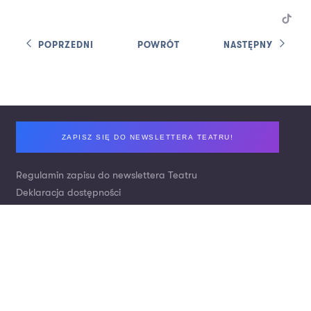
POPRZEDNI
POWRÓT
NASTĘPNY
Footer
ZAPISZ SIĘ DO NEWSLETTERA TEATRU!
Regulamin zapisu do newslettera Teatru
Deklaracja dostępności
Polityka prywatności
Zamówienia publiczne / Ogłoszenia / Praca
Kontakt
Nr konta: Bank Pekao S.A.
Wpłaty za bilety:
21 1240 2294 1111 0010 1739 3880