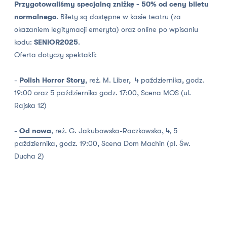
Przygotowaliśmy specjalną zniżkę - 50% od ceny biletu
normalnego
. Bilety są dostępne w kasie teatru (za
okazaniem legitymacji emeryta) oraz online po wpisaniu
kodu:
SENIOR2025
.
Oferta dotyczy spektakli:
-
Polish Horror Story
, reż. M. Liber, 4 października, godz.
19:00 oraz 5 października godz. 17:00, Scena MOS (ul.
Rajska 12)
-
Od nowa
, reż. G. Jakubowska-Raczkowska, 4, 5
października, godz. 19:00, Scena Dom Machin (pl. Św.
Ducha 2)
-
Szymborska. Kropki, przecinki, papierosy
,
reż. A.
Gryszkówna, 8, 9 października, godz. 19:00, Scena Dom
Machin (pl. Św. Ducha 2)