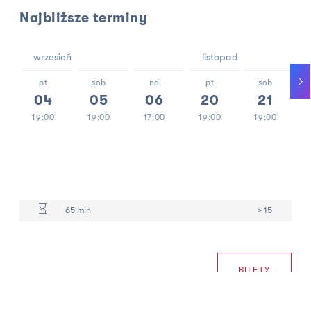
Najbliższe terminy
wrzesień
listopad
pt
sob
nd
pt
sob
04
05
06
20
21
19:00
19:00
17:00
19:00
19:00
65 min
> 15
BILETY
W świecie targanym wojnami, kryzysami i niepewnością