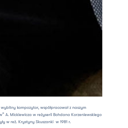
 wybitny kompozytor, współpracował z naszym
w” A. Mickiewicza w reżyserii Bohdana Korzeniewskiego
yły w reż. Krystyny Skuszanki w 1981 r.