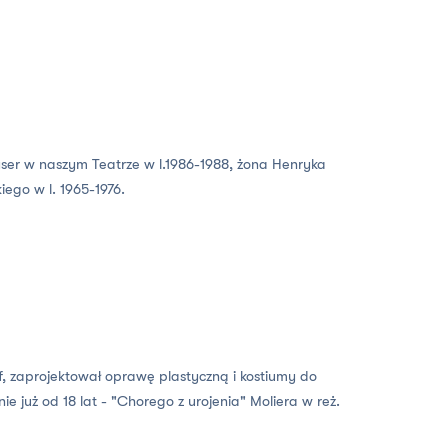
yser w naszym Teatrze w l.1986-1988, żona Henryka
iego w l. 1965-1976.
f, zaprojektował oprawę plastyczną i kostiumy do
nie już od 18 lat - "Chorego z urojenia" Moliera w reż.