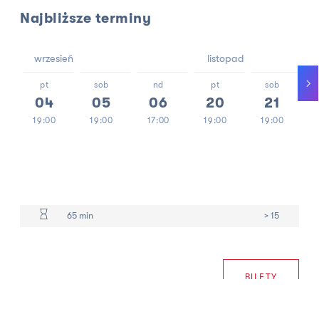
Najbliższe terminy
wrzesień
listopad
pt
sob
nd
pt
sob
04
05
06
20
21
19:00
19:00
17:00
19:00
19:00
65 min
> 15
BILETY
W świecie targanym wojnami, kryzysami i niepewnością