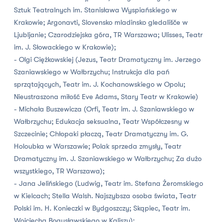
Sztuk Teatralnych im. Stanisława Wyspiańskiego w
Krakowie; Argonavti, Slovensko mladinsko gledališče w
Ljubljanie; Czarodziejska góra, TR Warszawa; Ulisses, Teatr
im. J. Słowackiego w Krakowie);
- Olgi Ciężkowskiej (Jezus, Teatr Dramatyczny im. Jerzego
Szaniawskiego w Wałbrzychu; Instrukcja dla pań
sprzątających, Teatr im. J. Kochanowskiego w Opolu;
Nieustraszona miłość Eve Adams, Stary Teatr w Krakowie)
- Michała Buszewicza (Orfi, Teatr im. J. Szaniawskiego w
Wałbrzychu; Edukacja seksualna, Teatr Współczesny w
Szczecinie; Chłopaki płaczą, Teatr Dramatyczny im. G.
Holoubka w Warszawie; Polak sprzeda zmysły, Teatr
Dramatyczny im. J. Szaniawskiego w Wałbrzychu; Za dużo
wszystkiego, TR Warszawa);
- Jana Jelińskiego (Ludwig, Teatr im. Stefana Żeromskiego
w Kielcach; Stella Walsh. Najszybsza osoba świata, Teatr
Polski im. H. Konieczki w Bydgoszczy; Skąpiec, Teatr im.
Wojciecha Bogusławskiego w Kaliszu);