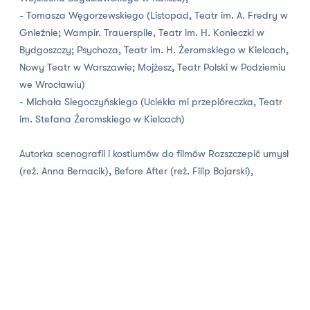
- Tomasza Węgorzewskiego (Listopad, Teatr im. A. Fredry w
Gnieźnie; Wampir. Trauerspile, Teatr im. H. Konieczki w
Bydgoszczy; Psychoza, Teatr im. H. Żeromskiego w Kielcach,
Nowy Teatr w Warszawie; Mojżesz, Teatr Polski w Podziemiu
we Wrocławiu)
- Michała Siegoczyńskiego (Uciekła mi przepióreczka, Teatr
im. Stefana Żeromskiego w Kielcach)
Autorka scenografii i kostiumów do filmów Rozszczepić umysł
(reż. Anna Bernacik), Before After (reż. Filip Bojarski),
Warany z komodo (reż. Michał Borczuch), Konstelacje (reż.
Aniela Gabryel).