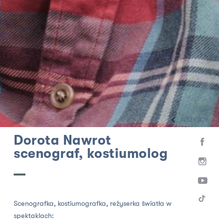
WSZYSCY
HOME
ZESPÓŁ
SCENOGRAFOWIE
Dorota Nawrot
scenograf, kostiumolog
Scenografka, kostiumografka, reżyserka światła w
spektaklach: