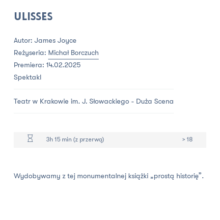
Ulisses
Autor: James Joyce
Reżyseria:
Michał Borczuch
Premiera: 14.02.2025
Spektakl
Teatr w Krakowie im. J. Słowackiego - Duża Scena
3h 15 min (z przerwą)
> 18
Wydobywamy z tej monumentalnej książki „prostą historię”.
Jest to opowieść o tym, jak pewnego dnia spotykają się,
krzyżują, aż w końcu rozchodzą drogi głównych