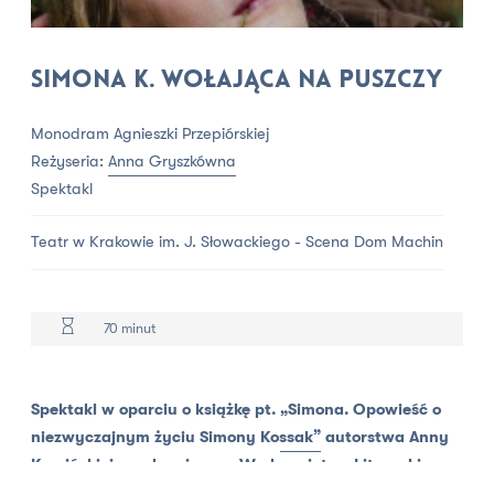
Simona K. Wołająca na puszczy
Monodram Agnieszki Przepiórskiej
Reżyseria:
Anna Gryszkówna
Spektakl
Teatr w Krakowie im. J. Słowackiego - Scena Dom Machin
70 minut
Spektakl w oparciu o książkę pt.
„Simona. Opowieść o
niezwyczajnym życiu Simony Kossak”
autorstwa Anny
Kamińskiej, wydanej przez
Wydawnictwo Literackie w
Krakowie
.