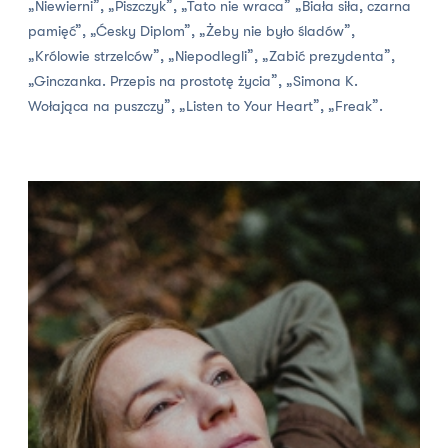
„Niewierni”, „Piszczyk”, „Tato nie wraca” „Biała siła, czarna
pamięć”, „Ćesky Diplom”, „Żeby nie było śladów”,
„Królowie strzelców”, „Niepodlegli”, „Zabić prezydenta”,
„Ginczanka. Przepis na prostotę życia”, „Simona K.
Wołająca na puszczy”, „Listen to Your Heart”, „Freak”.