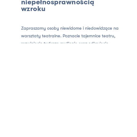
niepełnosprawnością
wzroku
Zapraszamy osoby niewidome i niedowidzące na
warsztaty teatralne. Poznacie tajemnice teatru,
rozwiniecie twórcze myślenie oraz odkryjecie
artystę w sobie. Będziemy teatr dotykać,
wsłuchiwać się jego dźwięki, a także go wąchać.
Każde ze spotkań będzie miało inny temat
przewodni.