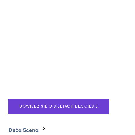
DOWIEDZ SIĘ O BILETACH DLA CIEBIE
Duża Scena