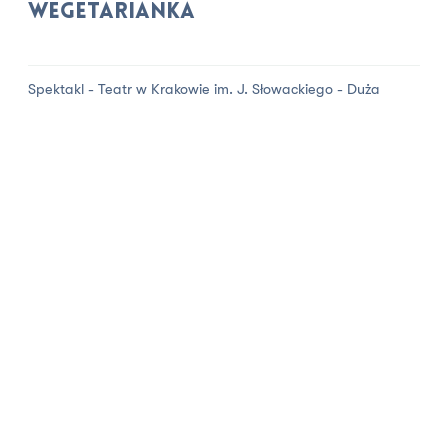
Wegetarianka
Spektakl - Teatr w Krakowie im. J. Słowackiego - Duża
Scena
Rola: Hŭi-ju
2h (bez przerwy)
> 18