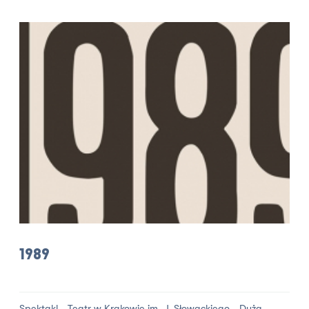
1989
Spektakl - Teatr w Krakowie im. J. Słowackiego - Duża