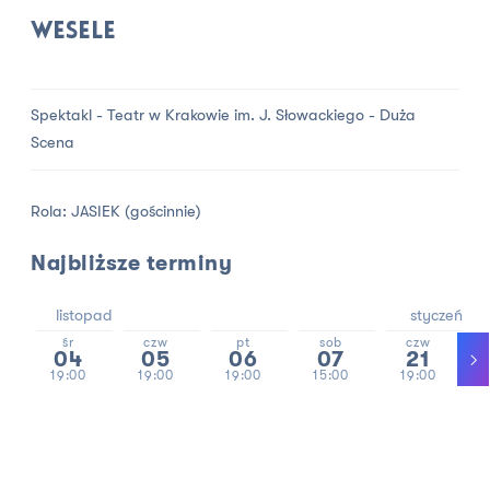
Wesele
Spektakl - Teatr w Krakowie im. J. Słowackiego - Duża
Scena
Rola: JASIEK (gościnnie)
Najbliższe terminy
listopad
styczeń
śr
czw
pt
sob
czw
04
05
06
07
21
19:00
19:00
19:00
15:00
19:00