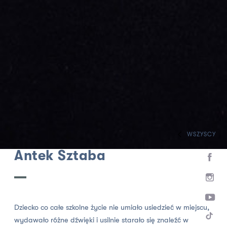
WSZYSCY
HOME
ZESPÓŁ
AKTORZY WSPÓŁPRACUJĄCY
Antek Sztaba
Dziecko co całe szkolne życie nie umiało usiedzieć w miejscu,
wydawało różne dźwięki i usilnie starało się znaleźć w