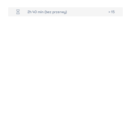
2h 40 min (bez przerwy)
> 15
BILETY