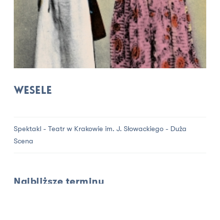
Wesele
Spektakl - Teatr w Krakowie im. J. Słowackiego - Duża
Scena
Najbliższe terminy
listopad
styczeń
śr
czw
pt
sob
czw