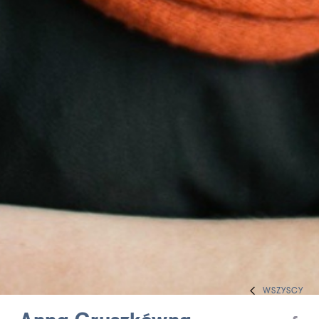
WSZYSCY
HOME
ZESPÓŁ
REŻYSERZY