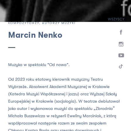
WSZYSCY
HOME
ZESPÓŁ
KOMPOZYTORZY, AUTORZY MUZYKI
Marcin Nenko
Muzyka w spektaklu "Od nowa".
Od 2023 roku etatowy kierownik muzyczny Teatru
Wybrzeże. Absolwent Akademii Muzycznej w Krakowie
(Katedra Muzyki Współczesnej i jazzu) oraz Wyższej Szkoły
Europejskiej w Krakowie (socjologia). W teatrze debiutował
jako autor i wykonawca muzyki do spektaklu „Zbrodnia”
Michała Buszewicza w reżyserii Eweliny Marciniak, z którą
współpracował następnie razem ze swoim zespołem
Chłopcy Kontra Basia przy szeroko docenianych i