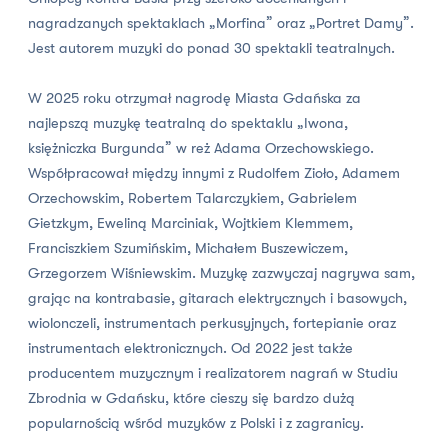
nagradzanych spektaklach „Morfina” oraz „Portret Damy”.
Jest autorem muzyki do ponad 30 spektakli teatralnych.
W 2025 roku otrzymał nagrodę Miasta Gdańska za
najlepszą muzykę teatralną do spektaklu „Iwona,
księżniczka Burgunda” w reż Adama Orzechowskiego.
Współpracował między innymi z Rudolfem Zioło, Adamem
Orzechowskim, Robertem Talarczykiem, Gabrielem
Gietzkym, Eweliną Marciniak, Wojtkiem Klemmem,
Franciszkiem Szumińskim, Michałem Buszewiczem,
Grzegorzem Wiśniewskim. Muzykę zazwyczaj nagrywa sam,
grając na kontrabasie, gitarach elektrycznych i basowych,
wiolonczeli, instrumentach perkusyjnych, fortepianie oraz
instrumentach elektronicznych. Od 2022 jest także
producentem muzycznym i realizatorem nagrań w Studiu
Zbrodnia w Gdańsku, które cieszy się bardzo dużą
popularnością wśród muzyków z Polski i z zagranicy.