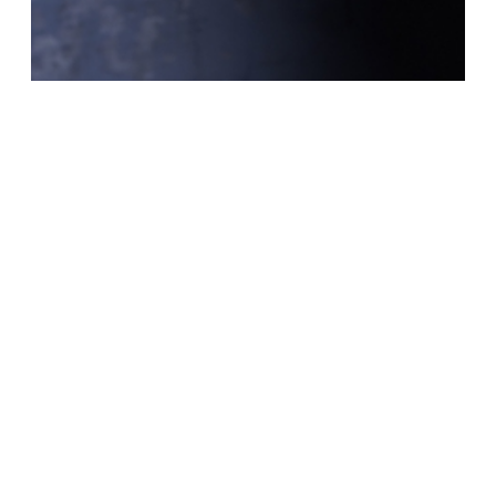
Pani Bovary. Możliwa historia
Spektakl - Teatr w Krakowie im. J. Słowackiego - Scena
Dom Machin