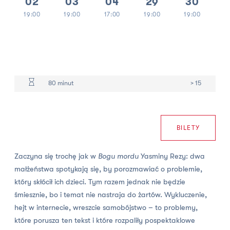
02
03
04
29
30
19:00
19:00
17:00
19:00
19:00
80 minut
> 15
BILETY
Zaczyna się trochę jak w
Bogu mordu
Yasminy Rezy: dwa
małżeństwa spotykają się, by porozmawiać o problemie,
który skłócił ich dzieci. Tym razem jednak nie będzie
śmiesznie, bo i temat nie nastraja do żartów. Wykluczenie,
hejt w internecie, wreszcie samobójstwo – to problemy,
które porusza ten tekst i które rozpaliły pospektaklowe