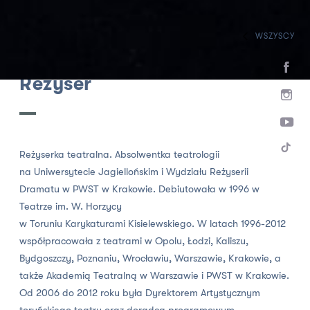
WSZYSCY
HOME
ZESPÓŁ
REŻYSERZY
Iwona Kempa
Reżyser
Reżyserka teatralna. Absolwentka teatrologii
na Uniwersytecie Jagiellońskim i Wydziału Reżyserii
Dramatu w PWST w Krakowie. Debiutowała w 1996 w
Teatrze im. W. Horzycy
w Toruniu Karykaturami Kisielewskiego. W latach 1996-2012
współpracowała z teatrami w Opolu, Łodzi, Kaliszu,
Bydgoszczy, Poznaniu, Wrocławiu, Warszawie, Krakowie, a
także Akademią Teatralną w Warszawie i PWST w Krakowie.
Od 2006 do 2012 roku była Dyrektorem Artystycznym