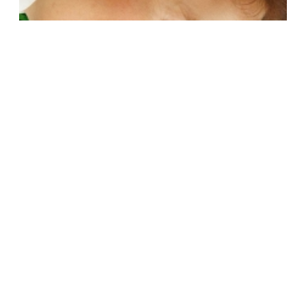
Szczeliny istnienia
Na podstawie eseju Jolanty Brach-Czainy
Reżyseria, opracowanie muzyczne:
Iwona Kempa
Premiera: 17.11.2023
Spektakl
Teatr w Krakowie im. J. Słowackiego - Scena Dom Machin
Najbliższe terminy
wrzesień
grudzień