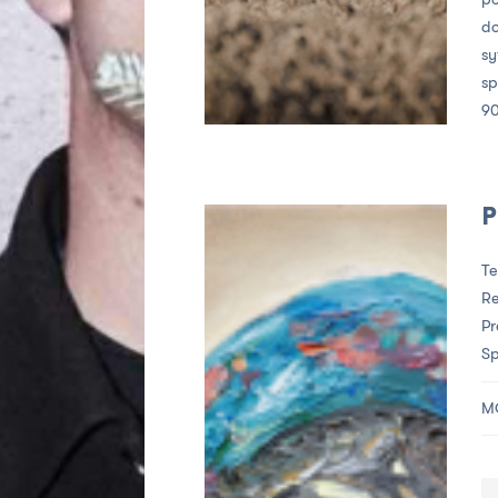
do
sy
sp
90
P
Te
Re
Pr
Sp
M