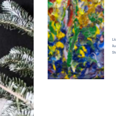
Li
il
St