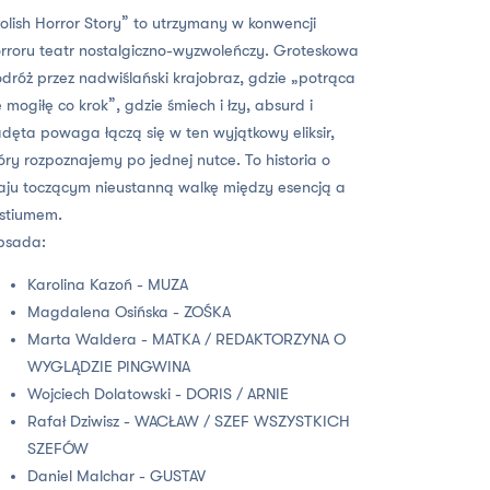
olish Horror Story” to utrzymany w konwencji
rroru teatr nostalgiczno-wyzwoleńczy. Groteskowa
dróż przez nadwiślański krajobraz, gdzie „potrąca
ę mogiłę co krok”, gdzie śmiech i łzy, absurd i
dęta powaga łączą się w ten wyjątkowy eliksir,
óry rozpoznajemy po jednej nutce. To historia o
aju toczącym nieustanną walkę między esencją a
stiumem.
bsada:
Karolina Kazoń - MUZA
Magdalena Osińska - ZOŚKA
Marta Waldera - MATKA / REDAKTORZYNA O
WYGLĄDZIE PINGWINA
Wojciech Dolatowski - DORIS / ARNIE
Rafał Dziwisz - WACŁAW / SZEF WSZYSTKICH
SZEFÓW
Daniel Malchar - GUSTAV