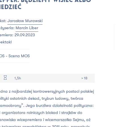
epper. Będziemy wisieć albo
iedzieć
kst:
Jarosław Murawski
żyseria:
Marcin Liber
emiera: 29.09.2023
ektakl
OS - Scena MOS
1,5h
> 18
dna z najbardziej kontrowersyjnych postaci polskiej
lityki ostatnich dekad, trybun ludowy, twórca
amoobrony”. Jego burzliwa działalność polityczna:
 organizatora rolniczych blokad i strajków do
anowiska wicepremiera i wicemarszałka Sejmu, aż
 tajemnicze samobójstwo w 2011 roku, prowokuje