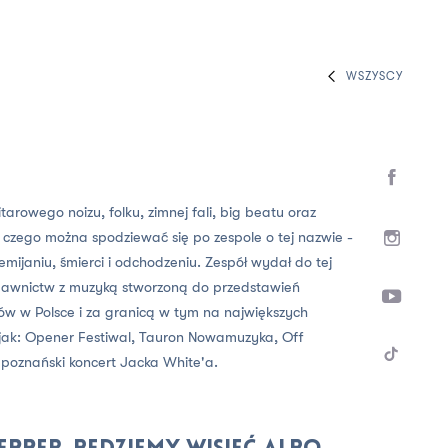
WSZYSCY
arowego noizu, folku, zimnej fali, big beatu oraz
 czego można spodziewać się po zespole o tej nazwie -
emijaniu, śmierci i odchodzeniu. Zespół wydał do tej
wydawnictw z muzyką stworzoną do przedstawień
tów w Polsce i za granicą w tym na największych
 jak: Opener Festiwal, Tauron Nowamuzyka, Off
 poznański koncert Jacka White'a.