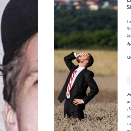
L
s
Te
Re
Pr
Sp
M
Je
po
„S
od
st
po