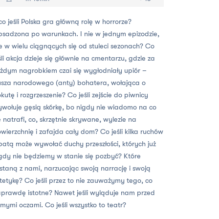
co jeśli Polska gra główną rolę w horrorze?
sadzona po warunkach. I nie w jednym epizodzie,
e w wielu ciągnących się od stuleci sezonach? Co
śli akcja dzieje się głównie na cmentarzu, gdzie za
żdym nagrobkiem czai się wygłodniały upiór –
sza narodowego (anty) bohatera, wołająca o
kutę i rozgrzeszenie? Co jeśli zejście do piwnicy
wołuje gęsią skórkę, bo nigdy nie wiadomo na co
ę natrafi, co, skrzętnie skrywane, wylezie na
wierzchnię i zafajda cały dom? Co jeśli kilka ruchów
patą może wywołać duchy przeszłości, których już
gdy nie będziemy w stanie się pozbyć? Które
staną z nami, narzucając swoją narrację i swoją
tetykę? Co jeśli przez to nie zauważymy tego, co
prawdę istotne? Nawet jeśli wyląduje nam przed
mymi oczami. Co jeśli wszystko to teatr?