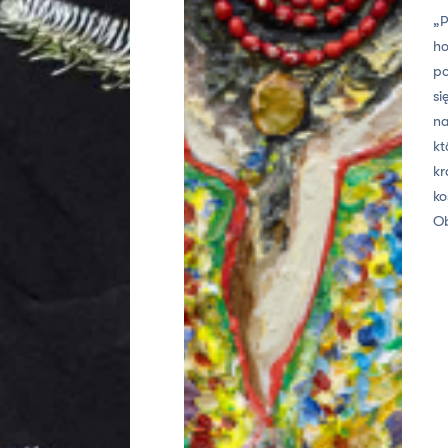
„P
ho
po
si
na
kt
kr
ko
O