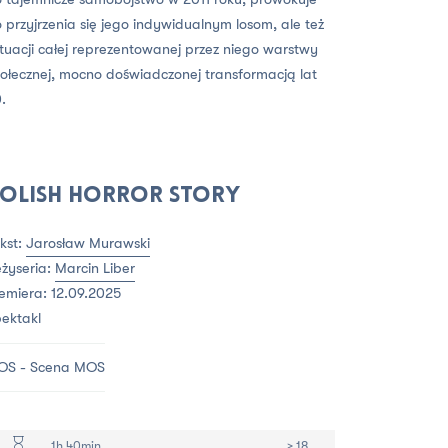
 przyjrzenia się jego indywidualnym losom, ale też
tuacji całej reprezentowanej przez niego warstwy
ołecznej, mocno doświadczonej transformacją lat
.
olish horror story
kst:
Jarosław Murawski
żyseria:
Marcin Liber
emiera: 12.09.2025
ektakl
OS - Scena MOS
1h 40min
> 18