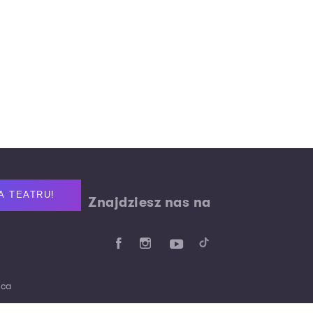
A TEATRU!
Znajdziesz nas na
aca