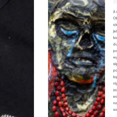
A 
Ob
al
je
ka
du
po
wy
si
po
ło
ni
zo
es
na
sa