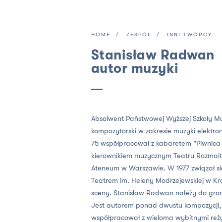
HOME
ZESPÓŁ
INNI TWÓRCY
Stanisław Radwan
autor muzyki
Absolwent Państwowej Wyższej Szkoły Mu
kompozytorski w zakresie muzyki elektron
75 współpracował z kabaretem "Piwnica 
kierownikiem muzycznym Teatru Rozmaitoś
Ateneum w Warszawie. W 1977 związał się
Teatrem im. Heleny Modrzejewskiej w Kra
sceny. Stanisław Radwan należy do gron
Jest autorem ponad dwustu kompozycji, 
współpracował z wieloma wybitnymi reży