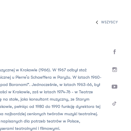
WSZYSCY
zycznej w Krakowie (1966). W 1967 odbył staż
icznej u Pierre’a Schaeffera w Paryżu. W latach 1960-
pod Baranami". Jednocześnie, w latach 1963-66, był
ci w Krakowie, zaś w latach 1974-76 - w Teatrze
 na stałe, jako konsultant muzyczny, ze Starym
kowie, pełniąc od 1980 do 1990 funkcję dyrektora tej
a najbardziej cenionych twórców muzyki teatralnej.
napisanych dla potrzeb teatrów w Polsce,
serami teatralnymi i filmowymi.