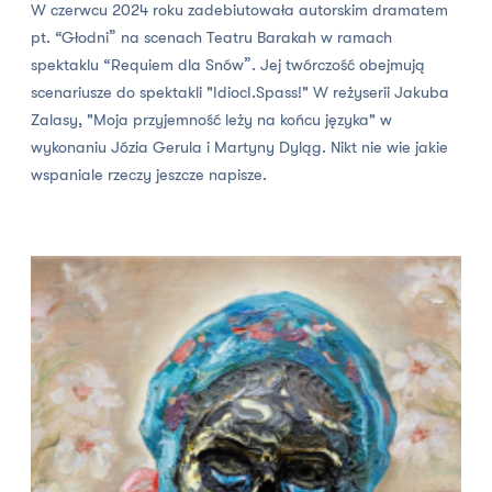
W czerwcu 2024 roku zadebiutowała autorskim dramatem
pt. “Głodni” na scenach Teatru Barakah w ramach
spektaklu “Requiem dla Snów”. Jej twórczość obejmują
scenariusze do spektakli "IdiocI.Spass!" W reżyserii Jakuba
Zalasy, "Moja przyjemność leży na końcu języka" w
wykonaniu Józia Gerula i Martyny Dyląg. Nikt nie wie jakie
wspaniale rzeczy jeszcze napisze.