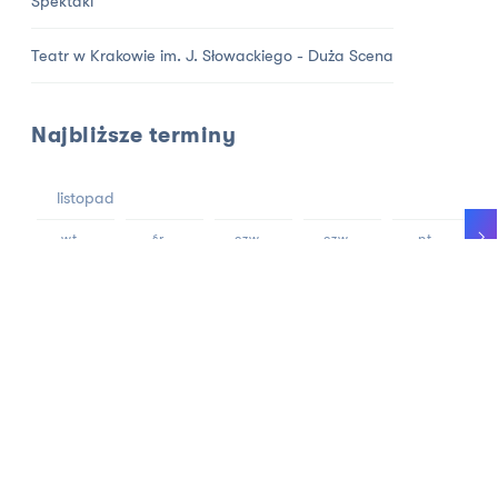
Spektakl
Teatr w Krakowie im. J. Słowackiego - Duża Scena
Najbliższe terminy
listopad
wt
śr
czw
czw
pt
10
11
12
12
13
15:00
19:00
12:00
19:00
12:00
2 h 45 minut
> 15