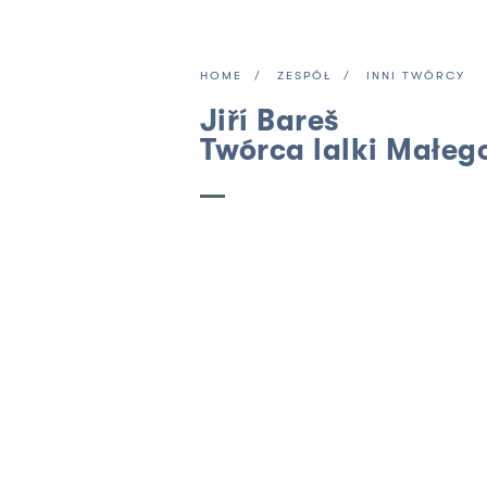
HOME
ZESPÓŁ
INNI TWÓRCY
Jiří Bareš
Twórca lalki Małeg