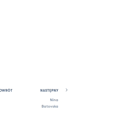
OWRÓT
NASTĘPNY
Nina
Batovska