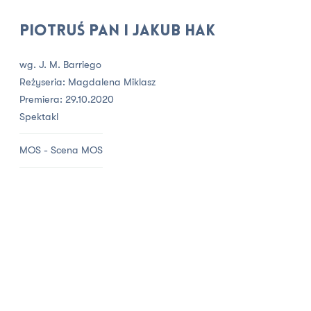
Piotruś Pan i Jakub Hak
wg. J. M. Barriego
Reżyseria: Magdalena Miklasz
Premiera: 29.10.2020
Spektakl
MOS - Scena MOS
90 minut
> 7
Bilet wstępu →
40,00 zł
Dla wszystkich, którzy znają historię Piotrusia Pana i dla
widzów, którzy do Nibylandii przeniosą się po raz pierwszy,
Teatr Słowackiego w Krakowie przygotowuje całkiem nową