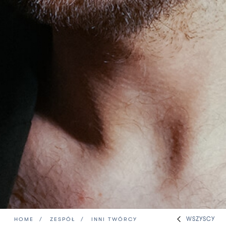
WSZYSCY
HOME
ZESPÓŁ
INNI TWÓRCY