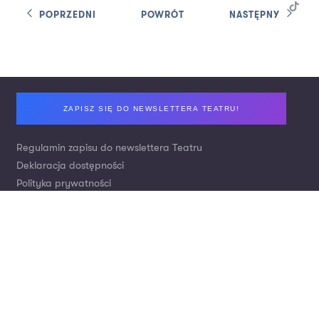
POPRZEDNI
POWRÓT
NASTĘPNY
Footer
ZAPISZ SIĘ DO NEWSLETTERA TEATRU!
Regulamin zapisu do newslettera Teatru
Deklaracja dostępności
Polityka prywatności
Zamówienia publiczne / Ogłoszenia / Praca
Kontakt
Nr konta: Bank Pekao S.A.
Wpłaty za bilety:
21 1240 2294 1111 0010 1739 3880
Darowizny tytułem wsparcia Teatru:
Wpłaty krajowe:
53 1240 4650 1111 0010 6597 4503