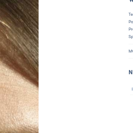
w
Te
Pa
Pr
Sp
M
N