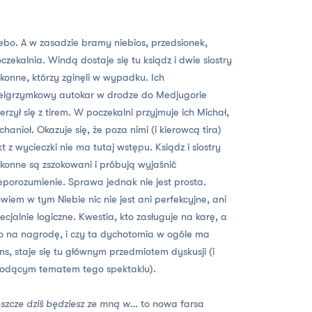
ebo. A w zasadzie bramy niebios, przedsionek,
czekalnia. Windą dostaje się tu ksiądz i dwie siostry
konne, którzy zginęli w wypadku. Ich
elgrzymkowy autokar w drodze do Medjugorie
erzył się z tirem. W poczekalni przyjmuje ich Michał,
chanioł. Okazuje się, że poza nimi (i kierowcą tira)
kt z wycieczki nie ma tutaj wstępu. Ksiądz i siostry
konne są zszokowani i próbują wyjaśnić
eporozumienie. Sprawa jednak nie jest prosta.
wiem w tym Niebie nic nie jest ani perfekcyjne, ani
ecjalnie logiczne. Kwestia, kto zasługuje na karę, a
o na nagrodę, i czy ta dychotomia w ogóle ma
ns, staje się tu głównym przedmiotem dyskusji (i
odącym tematem tego spektaklu).
szcze dziś będziesz ze mną w
… to nowa farsa