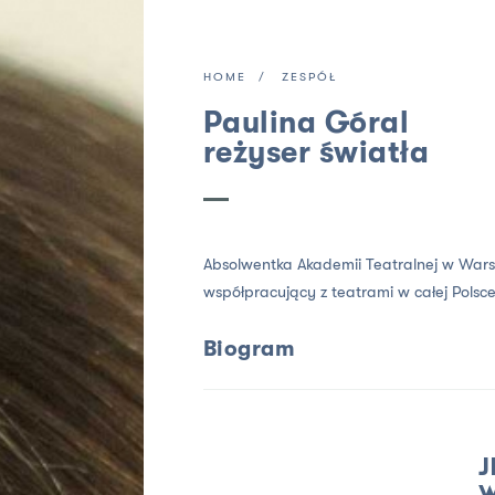
HOME
ZESPÓŁ
Paulina Góral
reżyser światła
Absolwentka Akademii Teatralnej w Wars
współpracujący z teatrami w całej Polsce
Biogram
J