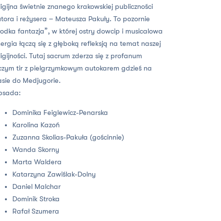
ligijna świetnie znanego krakowskiej publiczności
tora i reżysera – Mateusza Pakuły. To pozornie
łodka fantazja”, w której ostry dowcip i musicalowa
ergia łączą się z głęboką refleksją na temat naszej
ligijności. Tutaj sacrum zderza się z profanum
czym tir z pielgrzymkowym autokarem gdzieś na
asie do Medjugorie.
bsada:
Dominika Feiglewicz-Penarska
Karolina Kazoń
Zuzanna Skolias-Pakuła (gościnnie)
Wanda Skorny
Marta Waldera
Katarzyna Zawiślak-Dolny
Daniel Malchar
Dominik Stroka
Rafał Szumera