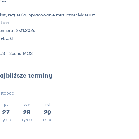
...
kst, reżyseria, opracowanie muzyczne:
Mateusz
kuła
emiera: 27.11.2026
ektakl
OS - Scena MOS
ajbliższe terminy
listopad
pt
sob
nd
27
28
29
19:00
19:00
17:00