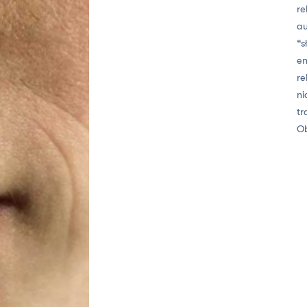
re
au
“s
en
re
ni
tr
O