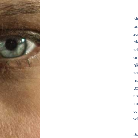
Ni
po
za
pi
zd
ar
ni
za
ni
Bo
sp
kt
se
wi
Je