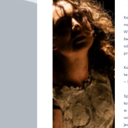
Ka
na
Wł
św
od
pr
Ka
te
– 
Sp
ko
w 
uc
je