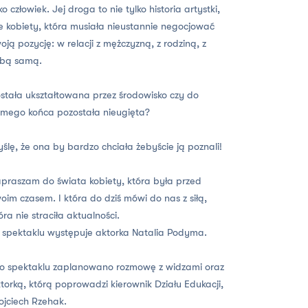
ko człowiek. Jej droga to nie tylko historia artystki,
e kobiety, która musiała nieustannie negocjować
oją pozycję: w relacji z mężczyzną, z rodziną, z
obą samą.
stała ukształtowana przez środowisko czy do
mego końca pozostała nieugięta?
ślę, że ona by bardzo chciała żebyście ją poznali!
praszam do świata kobiety, która była przed
oim czasem. I która do dziś mówi do nas z siłą,
óra nie straciła aktualności.
spektaklu występuje aktorka Natalia Podyma.
o spektaklu zaplanowano rozmowę z widzami oraz
torką, którą poprowadzi kierownik Działu Edukacji,
jciech Rzehak.