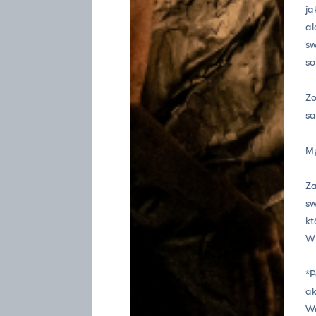
ja
al
sw
s
Zo
sa
My
Za
sw
kt
W 
*P
ak
Wo