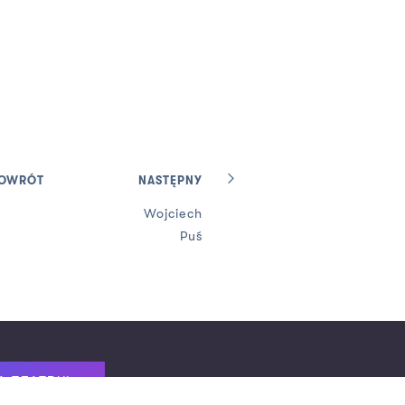
OWRÓT
NASTĘPNY
Wojciech
Puś
A TEATRU!
Znajdziesz nas na