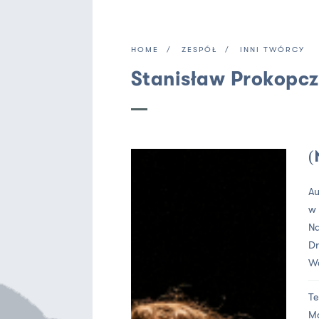
HOME
ZESPÓŁ
INNI TWÓRCY
Stanisław Prokopc
(
Au
w
Na
Dr
Wa
Te
M