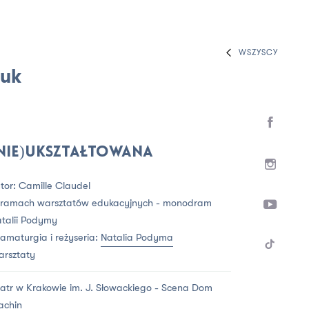
WSZYSCY
zuk
nie)ukształtowana
tor: Camille Claudel
 ramach warsztatów edukacyjnych - monodram
talii Podymy
amaturgia i reżyseria:
Natalia Podyma
rsztaty
atr w Krakowie im. J. Słowackiego - Scena Dom
achin