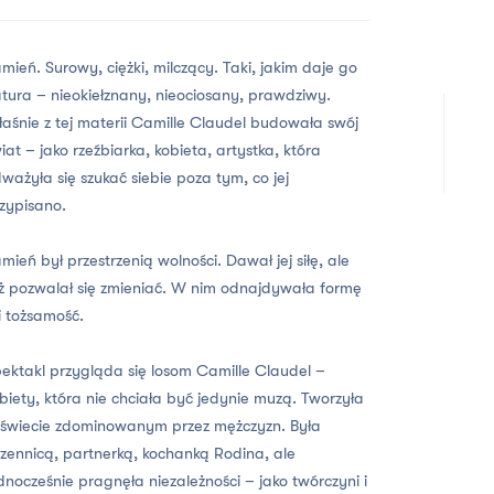
mień. Surowy, ciężki, milczący. Taki, jakim daje go
tura – nieokiełznany, nieociosany, prawdziwy.
aśnie z tej materii Camille Claudel budowała swój
iat – jako rzeźbiarka, kobieta, artystka, która
ważyła się szukać siebie poza tym, co jej
zypisano.
mień był przestrzenią wolności. Dawał jej siłę, ale
ż pozwalał się zmieniać. W nim odnajdywała formę
i tożsamość.
ektakl przygląda się losom Camille Claudel –
biety, która nie chciała być jedynie muzą. Tworzyła
świecie zdominowanym przez mężczyzn. Była
zennicą, partnerką, kochanką Rodina, ale
dnocześnie pragnęła niezależności – jako twórczyni i