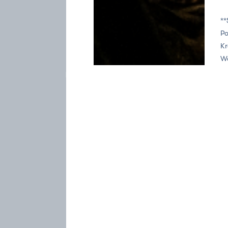
**
Po
Kr
Wo