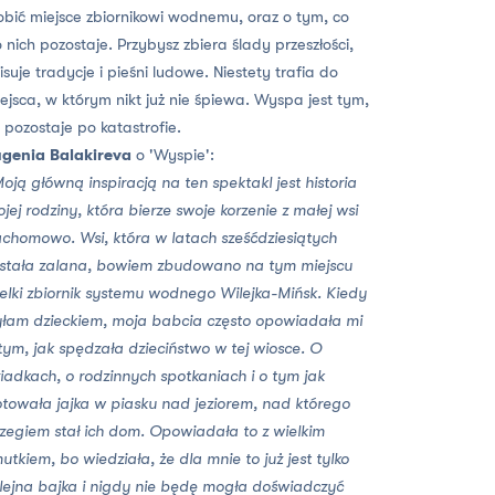
obić miejsce zbiornikowi wodnemu, oraz o tym, co
 nich pozostaje. Przybysz zbiera ślady przeszłości,
isuje tradycje i pieśni ludowe. Niestety trafia do
ejsca, w którym nikt już nie śpiewa. Wyspa jest tym,
 pozostaje po katastrofie.
genia Balakireva
o 'Wyspie':
oją główną inspiracją na ten spektakl jest historia
jej rodziny, która bierze swoje korzenie z małej wsi
chomowo. Wsi, która w latach sześćdziesiątych
stała zalana, bowiem zbudowano na tym miejscu
elki zbiornik systemu wodnego Wilejka-Mińsk. Kiedy
łam dzieckiem, moja babcia często opowiadała mi
tym, jak spędzała dzieciństwo w tej wiosce. O
iadkach, o rodzinnych spotkaniach i o tym jak
towała jajka w piasku nad jeziorem, nad którego
zegiem stał ich dom. Opowiadała to z wielkim
utkiem, bo wiedziała, że dla mnie to już jest tylko
lejna bajka i nigdy nie będę mogła doświadczyć