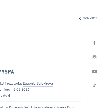
WSZYSCY
yspa
kst i reżyseria:
Eugenia Balakireva
emiera: 13.03.2026
ektakl
atr w Krakowie im. J. Słowackiego - Scena Dom