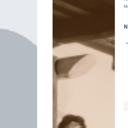
M
N
w