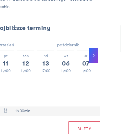
achin
ajbliższe terminy
rzesień
październik
grudzie
pt
sob
nd
wt
śr
czw
wt
11
12
13
06
07
08
08
19:00
19:00
17:00
19:00
19:00
19:00
19:00
1h 30min
BILETY