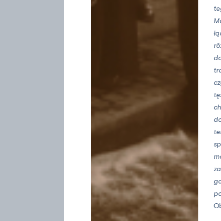
te
Mo
łą
ró
do
tr
cz
tę
ch
do
te
sp
mo
za
go
po
O