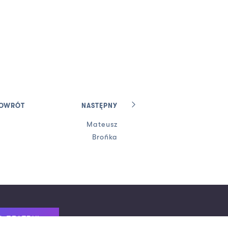
OWRÓT
NASTĘPNY
Mateusz
Brońka
A TEATRU!
Znajdziesz nas na