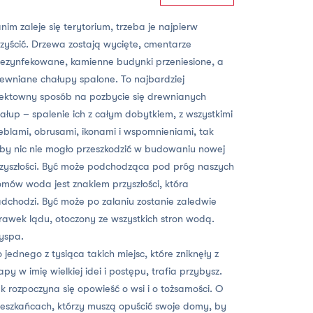
nim zaleje się terytorium, trzeba je najpierw
zyścić. Drzewa zostają wycięte, cmentarze
ezynfekowane, kamienne budynki przeniesione, a
ewniane chałupy spalone. To najbardziej
ektowny sposób na pozbycie się drewnianych
ałup – spalenie ich z całym dobytkiem, z wszystkimi
blami, obrusami, ikonami i wspomnieniami, tak
by nic nie mogło przeszkodzić w budowaniu nowej
zyszłości. Być może podchodząca pod próg naszych
mów woda jest znakiem przyszłości, która
dchodzi. Być może po zalaniu zostanie zaledwie
rawek lądu, otoczony ze wszystkich stron wodą.
yspa.
 jednego z tysiąca takich miejsc, które zniknęły z
py w imię wielkiej idei i postępu, trafia przybysz.
k rozpoczyna się opowieść o wsi i o tożsamości. O
eszkańcach, którzy muszą opuścić swoje domy, by