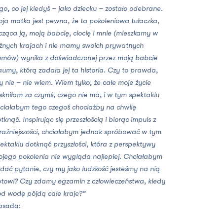
go, co jej kiedyś – jako dziecku – zostało odebrane.
ja matka jest pewna, że ta pokoleniowa tułaczka,
cząca ją, moją babcię, ciocię i mnie (mieszkamy w
żnych krajach i nie mamy swoich prywatnych
mów) wynika z doświadczonej przez moją babcie
aumy, którą zadała jej ta historia. Czy to prawda,
y nie – nie wiem. Wiem tylko, że całe moje życie
skniłam za czymś, czego nie ma, i w tym spektaklu
ciałabym tego czegoś chociażby na chwilę
tknąć. Inspirując się przeszłością i biorąc impuls z
raźniejszości, chciałabym jednak spróbować w tym
ektaklu dotknąć przyszłości, która z perspektywy
jego pokolenia nie wygląda najlepiej. Chciałabym
dać pytanie, czy my jako ludzkość jesteśmy na nią
towi? Czy zdamy egzamin z człowieczeństwa, kiedy
d wodę pójdą całe kraje?”
bsada: