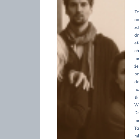
Za
oc
zd
dr
ef
ch
me
że
pr
do
na
sk
W
Do
ma
Ta
mi