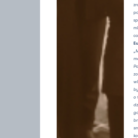
zr
po
sp
mi
co
Eu
„M
mo
Pa
zo
wi
by
o 
dz
go
br
sm
ko