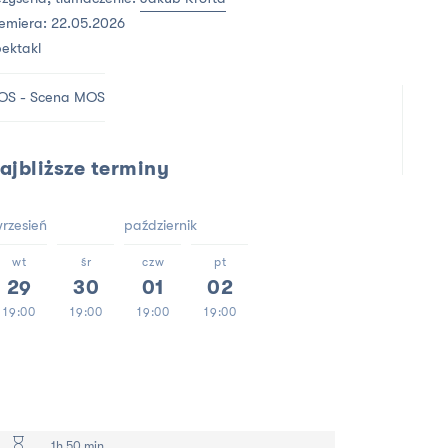
emiera: 22.05.2026
ektakl
OS - Scena MOS
ajbliższe terminy
rzesień
październik
wt
śr
czw
pt
29
30
01
02
19:00
19:00
19:00
19:00
1h 50 min