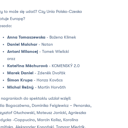
y to może się udać? Czy Unia Polsko-Czeska
atuje Europę?
bsada:
Anna Tomaszewska
- Bożena Klimek
Daniel Malchar
- Natan
Antoni Milancej
- Tomek Wielicki
oraz
Kateřina Měchurová
- KOMENSKÝ 2.0
Marek Daniel
- Zdeněk Dvořák
Šimon Krupa
- Honza Kovács
Michal Režný
- Martin Horváth
nagraniach do spektaklu udział wzięli:
dia Bogaczówna, Dominika Feiglewicz – Penarska,
zysztof Głuchowski, Mateusz Janicki, Agnieszka
dycka -Cappucino, Marcin Kalisz, Karolina
mińska, Aleksander Kopański, Tomasz Międzik,