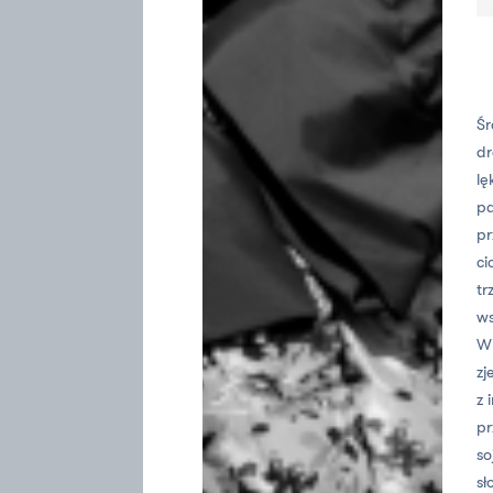
Śr
dr
lę
pa
pr
ci
tr
ws
W 
zj
z 
pr
so
sł