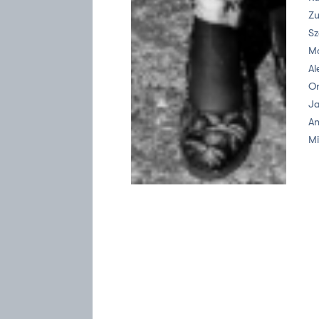
Zu
Sz
Ma
Al
Or
Ja
An
Mi