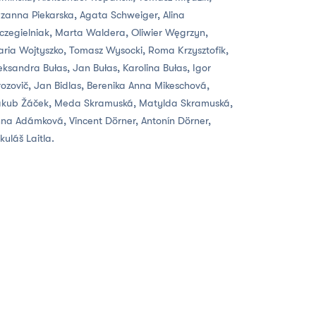
zanna Piekarska, Agata Schweiger, Alina
czegielniak, Marta Waldera, Oliwier Węgrzyn,
ria Wojtyszko, Tomasz Wysocki, Roma Krzysztofik,
eksandra Bułas, Jan Bułas, Karolina Bułas, Igor
ozovič, Jan Bidlas, Berenika Anna Mikeschová,
kub Žáček, Meda Skramuská, Matylda Skramuská,
na Adámková, Vincent Dörner, Antonín Dörner,
kuláš Laitla.