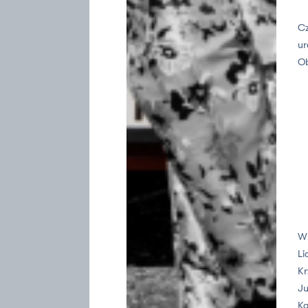
Cz
ur
O
W 
Li
Kr
Ju
Ka