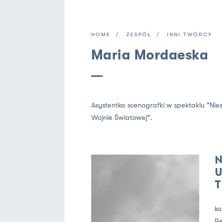
HOME
ZESPÓŁ
INNI TWÓRCY
Maria Mordaeska
Asystentka scenografki w spektaklu "Nie
Wojnie Światowej".
N
U
T
ko
Re