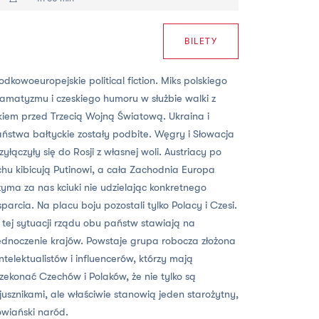
BILETY
odkowoeuropejskie political fiction. Miks polskiego
amatyzmu i czeskiego humoru w służbie walki z
kiem przed Trzecią Wojną Światową. Ukraina i
ństwa bałtyckie zostały podbite. Węgry i Słowacja
zyłączyły się do Rosji z własnej woli. Austriacy po
chu kibicują Putinowi, a cała Zachodnia Europa
zyma za nas kciuki nie udzielając konkretnego
parcia. Na placu boju pozostali tylko Polacy i Czesi.
tej sytuacji rządu obu państw stawiają na
ednoczenie krajów. Powstaje grupa robocza złożona
intelektualistów i influencerów, którzy mają
zekonać Czechów i Polaków, że nie tylko są
jusznikami, ale właściwie stanowią jeden starożytny,
owiański naród.