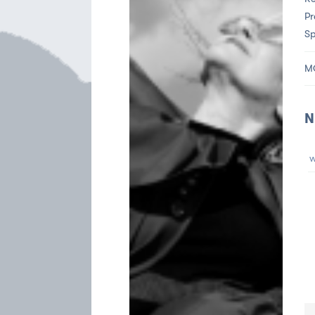
Pr
Sp
M
N
w