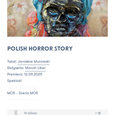
Polish horror story
Tekst:
Jarosław Murawski
Reżyseria:
Marcin Liber
Premiera: 12.09.2025
Spektakl
MOS - Scena MOS
1h 40min
> 18