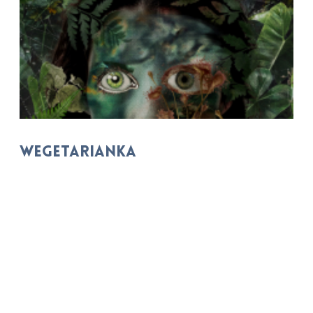
Wegetarianka
Autor: Han Kang
Reżyseria:
Paweł Miśkiewicz
Premiera: 04.12.2025
Spektakl
Teatr w Krakowie im. J. Słowackiego - Duża Scena