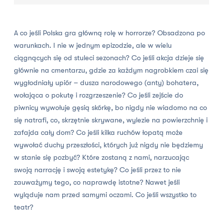
A co jeśli Polska gra główną rolę w horrorze? Obsadzona po
warunkach. I nie w jednym epizodzie, ale w wielu
ciągnących się od stuleci sezonach? Co jeśli akcja dzieje się
głównie na cmentarzu, gdzie za każdym nagrobkiem czai się
wygłodniały upiór – dusza narodowego (anty) bohatera,
wołająca o pokutę i rozgrzeszenie? Co jeśli zejście do
piwnicy wywołuje gęsią skórkę, bo nigdy nie wiadomo na co
się natrafi, co, skrzętnie skrywane, wylezie na powierzchnię i
zafajda cały dom? Co jeśli kilka ruchów łopatą może
wywołać duchy przeszłości, których już nigdy nie będziemy
w stanie się pozbyć? Które zostaną z nami, narzucając
swoją narrację i swoją estetykę? Co jeśli przez to nie
zauważymy tego, co naprawdę istotne? Nawet jeśli
wyląduje nam przed samymi oczami. Co jeśli wszystko to
teatr?