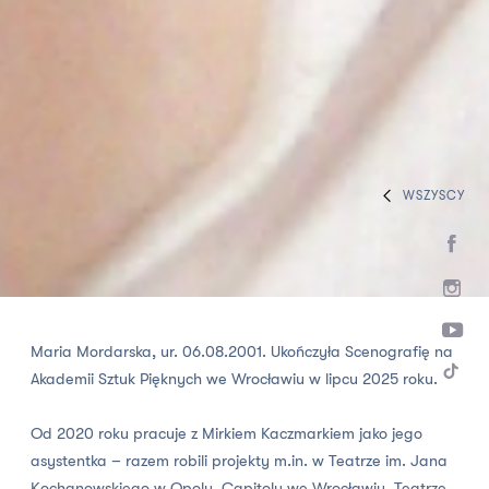
WSZYSCY
HOME
ZESPÓŁ
INNI TWÓRCY
Maria Mordarska
Maria Mordarska, ur. 06.08.2001. Ukończyła Scenografię na
Akademii Sztuk Pięknych we Wrocławiu w lipcu 2025 roku.
Od 2020 roku pracuje z Mirkiem Kaczmarkiem jako jego
asystentka – razem robili projekty m.in. w Teatrze im. Jana
Kochanowskiego w Opolu, Capitolu we Wrocławiu, Teatrze