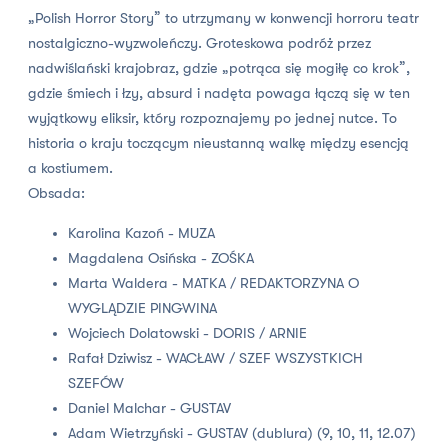
„Polish Horror Story” to utrzymany w konwencji horroru teatr
nostalgiczno-wyzwoleńczy. Groteskowa podróż przez
nadwiślański krajobraz, gdzie „potrąca się mogiłę co krok”,
gdzie śmiech i łzy, absurd i nadęta powaga łączą się w ten
wyjątkowy eliksir, który rozpoznajemy po jednej nutce. To
historia o kraju toczącym nieustanną walkę między esencją
a kostiumem.
Obsada:
Karolina Kazoń - MUZA
Magdalena Osińska - ZOŚKA
Marta Waldera - MATKA / REDAKTORZYNA O
WYGLĄDZIE PINGWINA
Wojciech Dolatowski - DORIS / ARNIE
Rafał Dziwisz - WACŁAW / SZEF WSZYSTKICH
SZEFÓW
Daniel Malchar - GUSTAV
Adam Wietrzyński - GUSTAV (dublura) (9, 10, 11, 12.07)