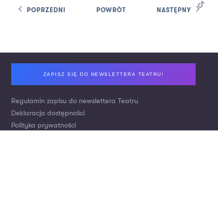
POPRZEDNI
POWRÓT
NASTĘPNY
Footer
ZAPISZ SIĘ DO NEWSLETTERA TEATRU!
Regulamin zapisu do newslettera Teatru
Deklaracja dostępności
Polityka prywatności
Zamówienia publiczne / Ogłoszenia / Praca
Kontakt
Nr konta: Bank Pekao S.A.
Wpłaty za bilety:
21 1240 2294 1111 0010 1739 3880
Darowizny tytułem wsparcia Teatru:
Wpłaty krajowe:
53 1240 4650 1111 0010 6597 4503