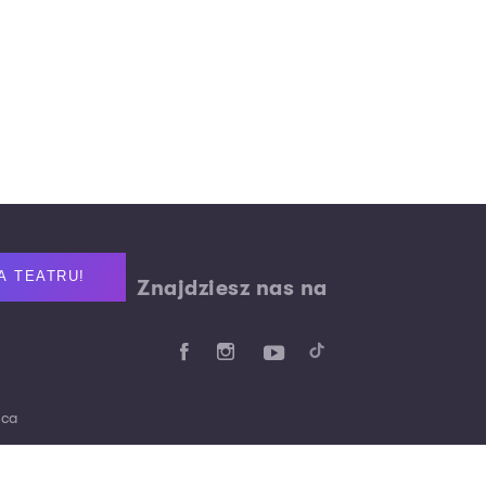
A TEATRU!
Znajdziesz nas na
aca