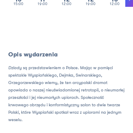
15:00
19:00
12:00
19:00
12:00
Opis wydarzenia
Dziady
są przedstawieniem o Polsce. Mając w pamięci
spektakle Wyspiańskiego, Dejmka, Swinarskiego,
Grzegorzewskiego wiemy, że ten arcypolski dramat
opowiada o naszej nieuświadomionej retrotopii, o nieumarłej
przeszłości i jej nieumarłych upiorach. Społeczność
krwawego obrzędu i konformistyczny salon to dwie twarze
Polski, które Wyspiański spotkał wraz z upiorami na jednym
weselu.