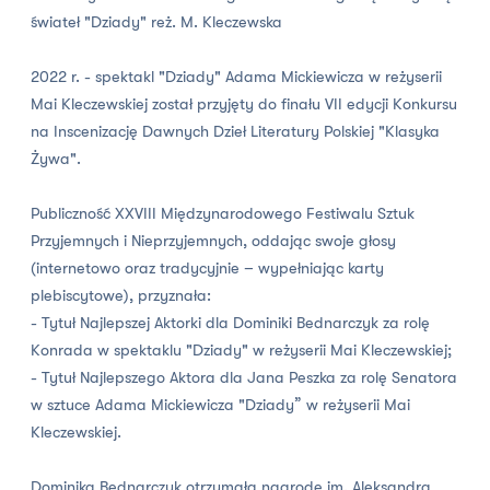
świateł "Dziady" reż. M. Kleczewska
2022 r. - spektakl "Dziady" Adama Mickiewicza w reżyserii
Mai Kleczewskiej został przyjęty do finału VII edycji Konkursu
na Inscenizację Dawnych Dzieł Literatury Polskiej "Klasyka
Żywa".
Publiczność XXVIII Międzynarodowego Festiwalu Sztuk
Przyjemnych i Nieprzyjemnych, oddając swoje głosy
(internetowo oraz tradycyjnie – wypełniając karty
plebiscytowe), przyznała:
- Tytuł Najlepszej Aktorki dla Dominiki Bednarczyk za rolę
Konrada w spektaklu "Dziady" w reżyserii Mai Kleczewskiej;
- Tytuł Najlepszego Aktora dla Jana Peszka za rolę Senatora
w sztuce Adama Mickiewicza "Dziady” w reżyserii Mai
Kleczewskiej.
Dominika Bednarczyk otrzymała nagrodę im. Aleksandra