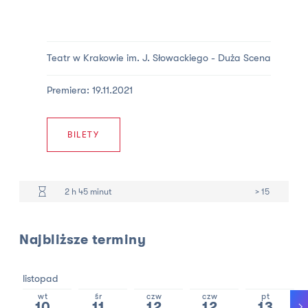
Teatr w Krakowie im. J. Słowackiego -
Duża Scena
Premiera: 19.11.2021
BILETY
2 h 45 minut
> 15
Najbliższe terminy
listopad
s
wt
śr
czw
czw
pt
10
11
12
12
13