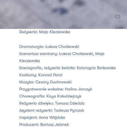
Autor: Adam Mickiewicz
Reżyseria:
Maja Kleczewska
Dramaturgia:
Łukasz Chotkowski
Scenariusz sceniczny:
Łukasz Chotkowski,
Maja
Kleczewska
Scenografia, reżyseria światła:
Katarzyna Borkowska
Kostiumy:
Konrad Parol
Muzyka:
Cezary Duchnowski
Przygotowanie wokalne: Halina Jarczyk
Choreografia:
Kaya Kołodziejczyk
Reżyseria dźwięku:
Tomasz Dziedzic
Asystent reżyserki:
Tadeusz Pyrczak
Inspicjent:
Anna Wójcicka
Producent:
Bartosz Jelonek