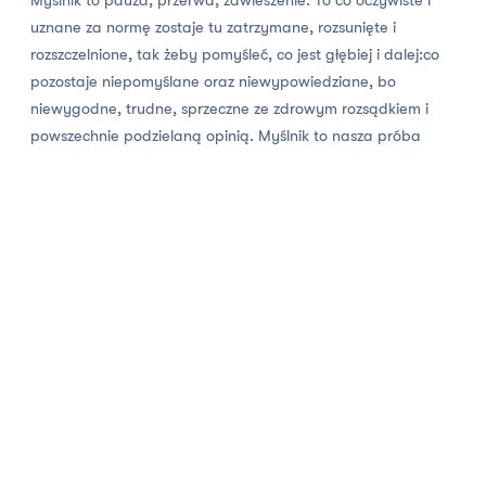
Myślnik to pauza, przerwa, zawieszenie. To co oczywiste i
uznane za normę zostaje tu zatrzymane, rozsunięte i
rozszczelnione, tak żeby pomyśleć, co jest głębiej i dalej:co
pozostaje niepomyślane oraz niewypowiedziane, bo
niewygodne, trudne, sprzeczne ze zdrowym rozsądkiem i
powszechnie podzielaną opinią. Myślnik to nasza próba
odpowiedzi na nie-po-myślność świata.
Będziemy myśleć twórczo, w inspirującym kontekście oraz
inspirującej atmosferze. Rozmowę będzie przenikać
improwizowana (nie tylko jazzowa) muzyka, a otwierać ją
będzie prowokacyjny, filozoficzny monolog, którego formę
określiliśmy hasłowo jako „filozoficzny stand-up”.
Sezon 4
Trzeba wymyślić Polskę od nowa! Bo chyba jasne jest już dla
wszystkich, że nie rozpoczną jej żadne wybory, żadne
programy, żadne obietnice. Polska od-nowa. Odnowa
Polski. To może się zacząć tylko w naszych wnętrzach. Nie