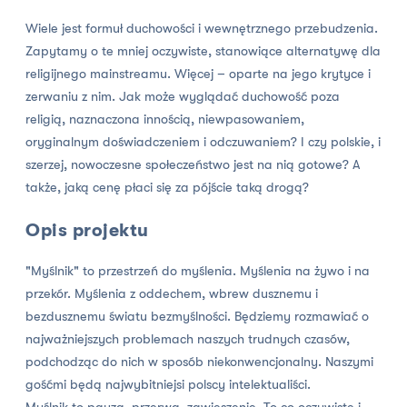
Wiele jest formuł duchowości i wewnętrznego przebudzenia.
Zapytamy o te mniej oczywiste, stanowiące alternatywę dla
religijnego mainstreamu. Więcej – oparte na jego krytyce i
zerwaniu z nim. Jak może wyglądać duchowość poza
religią, naznaczona innością, niewpasowaniem,
oryginalnym doświadczeniem i odczuwaniem? I czy polskie, i
szerzej, nowoczesne społeczeństwo jest na nią gotowe? A
także, jaką cenę płaci się za pójście taką drogą?
Opis projektu
"Myślnik" to przestrzeń do myślenia. Myślenia na żywo i na
przekór. Myślenia z oddechem, wbrew dusznemu i
bezdusznemu światu bezmyślności. Będziemy rozmawiać o
najważniejszych problemach naszych trudnych czasów,
podchodząc do nich w sposób niekonwencjonalny. Naszymi
gośćmi będą najwybitniejsi polscy intelektualiści.