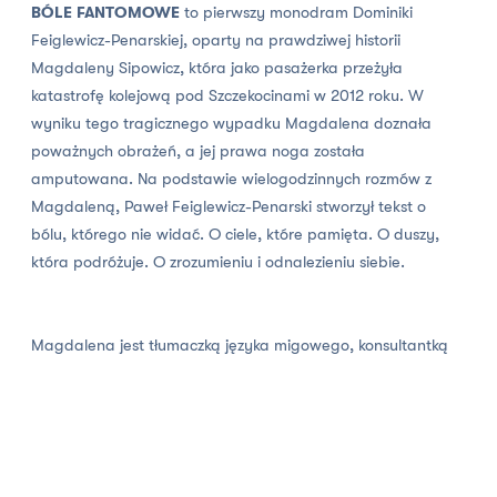
BÓLE FANTOMOWE
to pierwszy monodram Dominiki
Feiglewicz-Penarskiej, oparty na prawdziwej historii
Magdaleny Sipowicz, która jako pasażerka przeżyła
katastrofę kolejową pod Szczekocinami w 2012 roku. W
wyniku tego tragicznego wypadku Magdalena doznała
poważnych obrażeń, a jej prawa noga została
amputowana. Na podstawie wielogodzinnych rozmów z
Magdaleną, Paweł Feiglewicz-Penarski stworzył tekst o
bólu, którego nie widać. O ciele, które pamięta. O duszy,
która podróżuje. O zrozumieniu i odnalezieniu siebie.
Magdalena jest tłumaczką języka migowego, konsultantką
kryzysową i motywatorką – mostem między ludźmi, ich
emocjami i historiami. Teraz to jej własna, osobista opowieść
staje się głosem na scenie. Głosem kobiety, która przeżyła
wiele i odważyła się mówić o tym, co zazwyczaj zostaje
przemilczane.