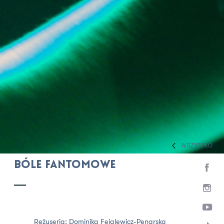
WSZYSTKO
HOME
SPEKTAKLE
Bóle fantomowe
Reżyseria:
Dominika Feiglewicz-Penarska