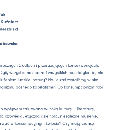
iak
 Kuźniarz
ieszalski
rabowska
mrocznych źródłach i przerażających konsekwencjach.
yć, wszystko naznacza i wszystkich nas dotyka, by nie
łużeniem ludzkiej natury? Na ile zaś zostaliśmy w nim
hanizmy późnego kapitalizmu? Co konsumpcjonizm robi
go wpływem tak zwaną wysoką kulturę – literaturę,
ść człowieka, etyczna dzielność, niezależne myślenie,
trwać w konsumpcyjnym świecie? Czy mają szansę