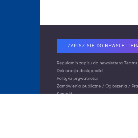
Footer
ZAPISZ SIĘ DO NEWSLETTER
Regulamin zapisu do newslettera Teatru
Deklaracja dostępności
Polityka prywatności
Zamówienia publiczne / Ogłoszenia / Pr
Kontakt
Nr konta: Bank Pekao S.A.
Wpłaty za bilety:
21 1240 2294 1111
Darowizny tytułem wsparcia Teatru:
Wpłaty krajowe:
53 1240 4650 1111