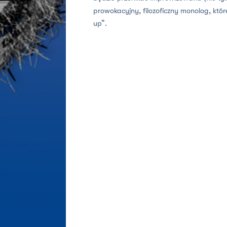
prowokacyjny, filozoficzny monolog, któr
up”.