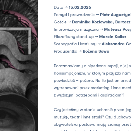
Data →
15.02.2026
Pomysł i prowadzenie →
Piotr Augustyn
Goście →
Dominika Kozłowska, Bartosz
Improwizacja muzyczna →
Mateusz Posp
Filozoficzny stand-up
→ Marcin Kalisz
Scenografia i kostiumy →
Aleksandra G
Producentka →
Bożena Sowa
Porozmawiamy o hiperkonsumpcji, o jej 
Konsumpcjonizm, w którym przyszło nam ż
powiedzieć – pożera. Na ile jest on przed
wytrenowani przez marketing i inne mec
z wyższymi potrzebami i aspiracjami?
Czy jesteśmy w stanie uchronić przed je
muzykę, teatr i inne sztuki? Czy duchowo
obywatelska postawa mają szansę prze