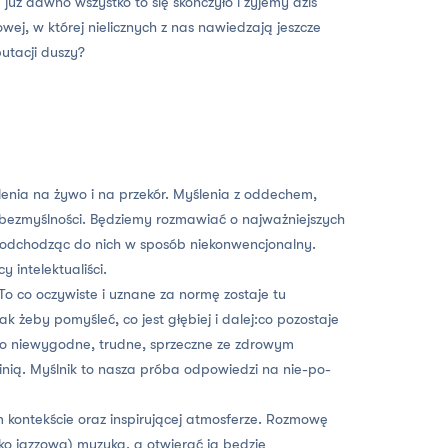
już dawno wszystko to się skończyło i żyjemy dziś
wej, w której nielicznych z nas nawiedzają jeszcze
tacji duszy?
lenia na żywo i na przekór. Myślenia z oddechem,
ezmyślności. Będziemy rozmawiać o najważniejszych
odchodząc do nich w sposób niekonwencjonalny.
 intelektualiści.
To co oczywiste i uznane za normę zostaje tu
ak żeby pomyśleć, co jest głębiej i dalej:co pozostaje
o niewygodne, trudne, sprzeczne ze zdrowym
nią. Myślnik to nasza próba odpowiedzi na nie-po-
 kontekście oraz inspirującej atmosferze. Rozmowę
ko jazzowa) muzyka, a otwierać ją będzie