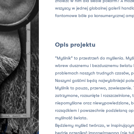
znaleźć w nim dla siebie pokarm? A może 
wszyscy w jednej globalnej galerii handlo
fantomowe bóle po konsumerycznej ampu
Opis projektu
"Myślnik" to przestrzeń do myślenia. Myś
wbrew dusznemu i bezdusznemu światu b
problemach naszych trudnych czasów, p
Naszymi gośćmi będą najwybitniejsi polscy
Myślnik to pauza, przerwa, zawieszenie. 
zatrzymane, rozsunięte i rozszczelnione, t
niepomyślane oraz niewypowiedziane, b
rozsądkiem i powszechnie podzielaną opi
myślność świata.
Będziemy myśleć twórczo, w inspirującym
będzie przenikać improwizowana (nie tyl