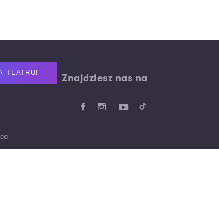
A TEATRU!
Znajdziesz nas na
aca
 0010 1739 3880
 0010 6597 4503