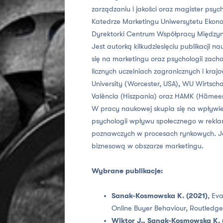
zarządzaniu i jakości oraz magister psyc
Katedrze Marketingu Uniwersytetu Ekono
Dyrektorki Centrum Współpracy Między
Jest autorką kilkudziesięciu publikacji n
się na marketingu oraz psychologii zac
licznych uczelniach zagranicznych i kraj
University (Worcester, USA), WU Wirtschaf
València (Hiszpania) oraz HAMK (Hämeenl
W pracy naukowej skupia się na wpływi
psychologii wpływu społecznego w rekla
poznawczych w procesach rynkowych. Jes
biznesową w obszarze marketingu.
Wybrane publikacje:
Sanak-Kosmowska K. (2021)
, Ev
Online Buyer Behaviour, Routledg
Wiktor J., Sanak-Kosmowska K. 