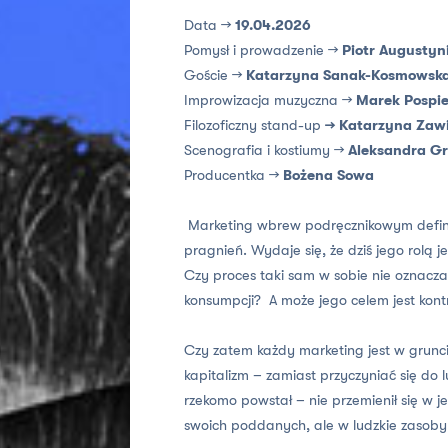
Data →
19.04.2026
Pomysł i prowadzenie →
Piotr Augustyn
Goście →
Katarzyna Sanak-Kosmowska 
Improwizacja muzyczna →
Marek Pospie
Filozoficzny stand-up
→ Katarzyna Zawi
Scenografia i kostiumy →
Aleksandra G
Producentka →
Bożena Sowa
Marketing wbrew podręcznikowym definicjo
pragnień. Wydaje się, że dziś jego rolą 
Czy proces taki sam w sobie nie oznacza 
konsumpcji? A może jego celem jest kont
Czy zatem każdy marketing jest w grunc
kapitalizm – zamiast przyczyniać się do 
rzekomo powstał – nie przemienił się w
swoich poddanych, ale w ludzkie zasoby, 