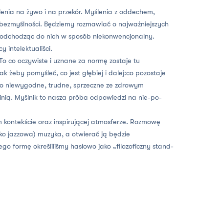
lenia na żywo i na przekór. Myślenia z oddechem,
ezmyślności. Będziemy rozmawiać o najważniejszych
odchodząc do nich w sposób niekonwencjonalny.
 intelektualiści.
To co oczywiste i uznane za normę zostaje tu
ak żeby pomyśleć, co jest głębiej i dalej:co pozostaje
o niewygodne, trudne, sprzeczne ze zdrowym
nią. Myślnik to nasza próba odpowiedzi na nie-po-
 kontekście oraz inspirującej atmosferze. Rozmowę
ko jazzowa) muzyka, a otwierać ją będzie
ego formę określiliśmy hasłowo jako „filozoficzny stand-