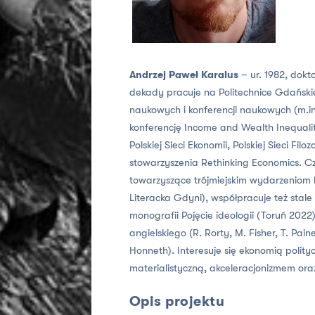
Andrzej Paweł Karalus
– ur. 1982, dokt
dekady pracuje na Politechnice Gdańskie
naukowych i konferencji naukowych (m.in.
konferencję Income and Wealth Inequali
Polskiej Sieci Ekonomii, Polskiej Sieci Filo
stowarzyszenia Rethinking Economics. C
towarzyszące trójmiejskim wydarzeniom k
Literacka Gdyni), współpracuje też stale 
monografii Pojęcie ideologii (Toruń 2022
angielskiego (R. Rorty, M. Fisher, T. Pain
Honneth). Interesuje się ekonomią polityc
materialistyczną, akceleracjonizmem or
Opis projektu