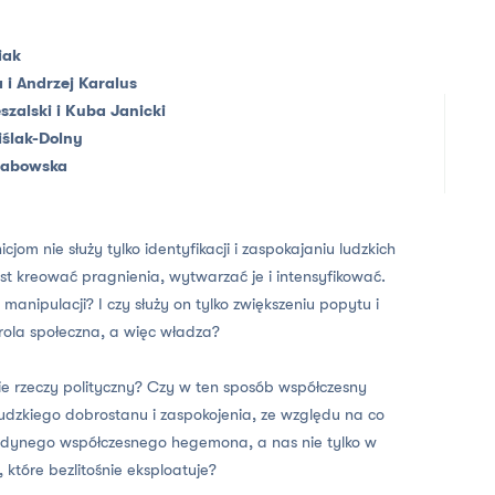
iak
i Andrzej Karalus
szalski i Kuba Janicki
ślak-Dolny
rabowska
m nie służy tylko identyfikacji i zaspokajaniu ludzkich
jest kreować pragnienia, wytwarzać je i intensyfikować.
manipulacji? I czy służy on tylko zwiększeniu popytu i
rola społeczna, a więc władza?
ie rzeczy polityczny? Czy w ten sposób współczesny
ludzkiego dobrostanu i zaspokojenia, ze względu na co
 jedynego współczesnego hegemona, a nas nie tylko w
które bezlitośnie eksploatuje?