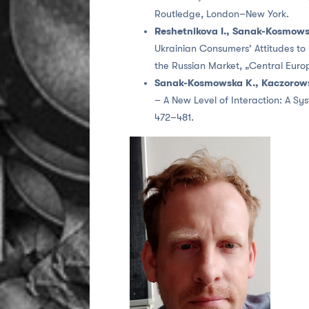
Routledge, London–New York.
Reshetnikova I., Sanak-Kosmowsk
Ukrainian Consumers' Attitudes to
the Russian Market, „Central Europ
Sanak-Kosmowska K., Kaczorows
– A New Level of Interaction: A Sys
472–481.