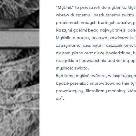
"Myślnik" to przestrzeń do myślenia. Myś
wbrew dusznemu i bezdusznemu światu b
problemach naszych trudnych czasów, p
Naszymi gośćmi będą najwybitniejsi polscy
Myślnik to pauza, przerwa, zawieszenie. 
zatrzymane, rozsunięte i rozszczelnione, t
niepomyślane oraz niewypowiedziane, b
rozsądkiem i powszechnie podzielaną opi
myślność świata.
Będziemy myśleć twórczo, w inspirującym
będzie przenikać improwizowana (nie tyl
prowokacyjny, filozoficzny monolog, któr
up”.