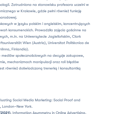
hologii. Zatrudniona na stanowisku profesora uczelni w
micznego w Krakowie, gdzie pełni również funkcję
narodowej.
aukowych w języku polskim i angielskim, koncentrujących
howań konsumenckich. Prowadziła zajęcia gościnne na
owych, m.in. na Uniwersytecie Jagiellońskim, Clark
tsuniversität Wien (Austria), Universitat Politècnica de
inna, Finlandia).
e mediów społecznościowych na decyzje zakupowe,
mie, mechanizmach manipulacji oraz roli błędów
t również doświadczoną trenerką i konsultantką
aluating Social Media Marketing: Social Proof and
e, London–New York.
(2021)
, Information Asymmetry in Online Advertising,