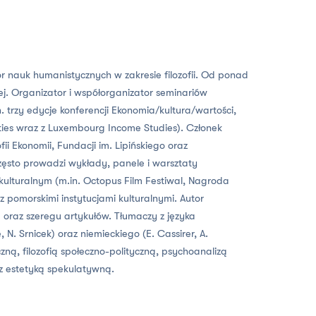
or nauk humanistycznych w zakresie filozofii. Od ponad
j. Organizator i współorganizator seminariów
 trzy edycje konferencji Ekonomia/kultura/wartości,
ties wraz z Luxembourg Income Studies). Członek
zofii Ekonomii, Fundacji im. Lipińskiego oraz
zęsto prowadzi wykłady, panele i warsztaty
ulturalnym (m.in. Octopus Film Festiwal, Nagroda
z pomorskimi instytucjami kulturalnymi. Autor
) oraz szeregu artykułów. Tłumaczy z języka
e, N. Srnicek) oraz niemieckiego (E. Cassirer, A.
zną, filozofią społeczno-polityczną, psychoanalizą
az estetyką spekulatywną.