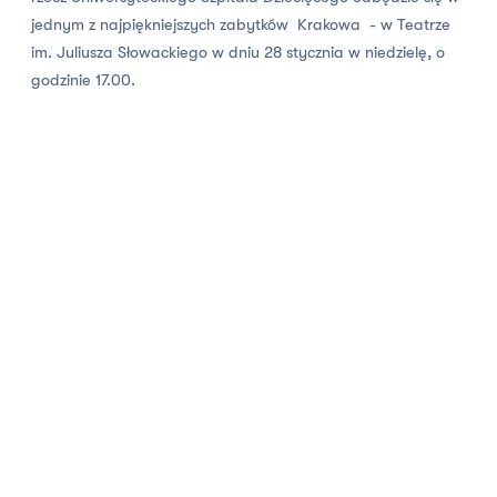
jednym z najpiękniejszych zabytków Krakowa - w Teatrze
im. Juliusza Słowackiego w dniu 28 stycznia w niedzielę, o
godzinie 17.00.
Po 26 grudnia ruszy sprzedaż poprzez Filmotechnikę i
punkty Info Krakow i Sklepy Riff
CZYTAJ WSZYSTKO
Footer
ZAPISZ SIĘ DO NEWSLETTERA TEATRU!